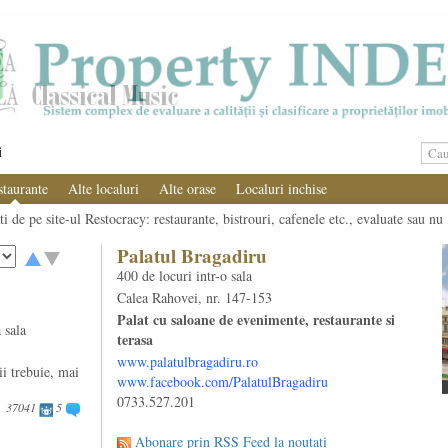
i
staurante
Alte localuri
Alte orase
Localuri inchise
i de pe site-ul Restocracy: restaurante, bistrouri, cafenele etc., evaluate sau nu
Palatul Bragadiru
400 de locuri intr-o sala
Calea Rahovei, nr. 147-153
Palat cu saloane de evenimente, restaurante si
 sala
terasa
www.palatulbragadiru.ro
ii trebuie, mai
www.facebook.com/PalatulBragadiru
0733.527.201
37041
5
Abonare prin RSS Feed la noutati