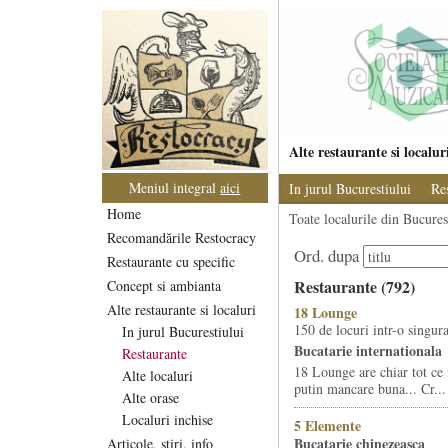
Alte restaurante si localur
Meniul integral
aici
In jurul Bucurestiului
Re
Home
Toate localurile din Bucurest
Recomandările Restocracy
Ord. dupa
Restaurante cu specific
Restaurante (792)
Concept si ambianta
Alte restaurante si localuri
18 Lounge
150 de locuri intr-o singura
In jurul Bucurestiului
Bucatarie internationala
Restaurante
18 Lounge are chiar tot ce 
Alte localuri
putin mancare buna... Cr...
Alte orase
Localuri inchise
5 Elemente
Bucatarie chinezeasca
Articole, stiri, info