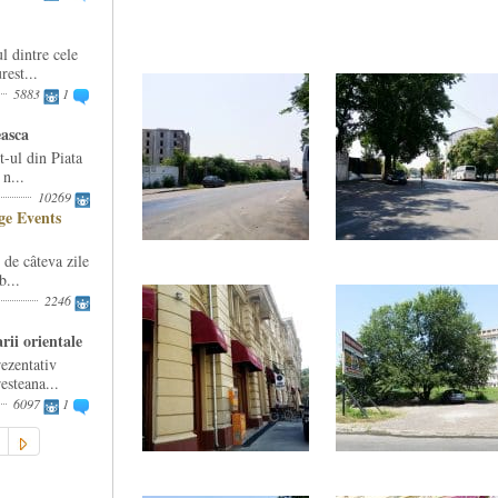
l dintre cele
est...
5883
1
easca
-ul din Piata
n...
10269
e Events
e câteva zile
b...
2246
rii orientale
ezentativ
esteana...
6097
1