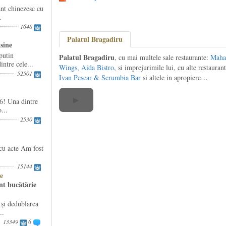
nt chinezesc cu
.
1648
Palatul Bragadiru
isine
putin
Palatul Bragadiru
, cu mai multele sale restaurante:
Maha
ntre cele...
Wings
,
Aida Bistro
, si imprejurimile lui, cu alte restauran
52501
Ivan Pescar & Scrumbia Bar
si altele in apropiere…
▶
6! Una dintre
...
2530
cu acte Am fost
15144
e
nt bucătărie
i dedublarea
..
13349
6