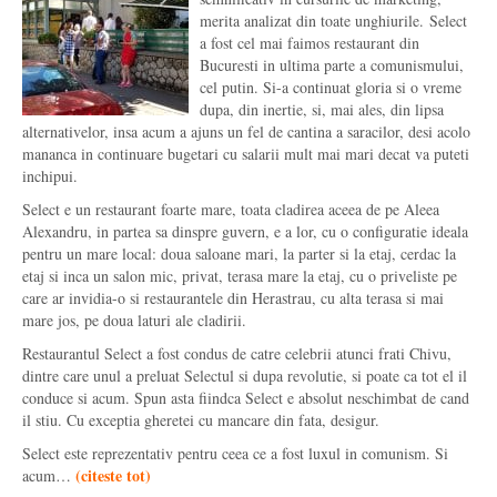
merita analizat din toate unghiurile. Select
a fost cel mai faimos restaurant din
Bucuresti in ultima parte a comunismului,
cel putin. Si-a continuat gloria si o vreme
dupa, din inertie, si, mai ales, din lipsa
alternativelor, insa acum a ajuns un fel de cantina a saracilor, desi acolo
mananca in continuare bugetari cu salarii mult mai mari decat va puteti
inchipui.
Select e un restaurant foarte mare, toata cladirea aceea de pe Aleea
Alexandru, in partea sa dinspre guvern, e a lor, cu o configuratie ideala
pentru un mare local: doua saloane mari, la parter si la etaj, cerdac la
etaj si inca un salon mic, privat, terasa mare la etaj, cu o priveliste pe
care ar invidia-o si restaurantele din Herastrau, cu alta terasa si mai
mare jos, pe doua laturi ale cladirii.
Restaurantul Select a fost condus de catre celebrii atunci frati Chivu,
dintre care unul a preluat Selectul si dupa revolutie, si poate ca tot el il
conduce si acum. Spun asta fiindca Select e absolut neschimbat de cand
il stiu. Cu exceptia gheretei cu mancare din fata, desigur.
Select este reprezentativ pentru ceea ce a fost luxul in comunism. Si
(
citeste tot
)
acum…