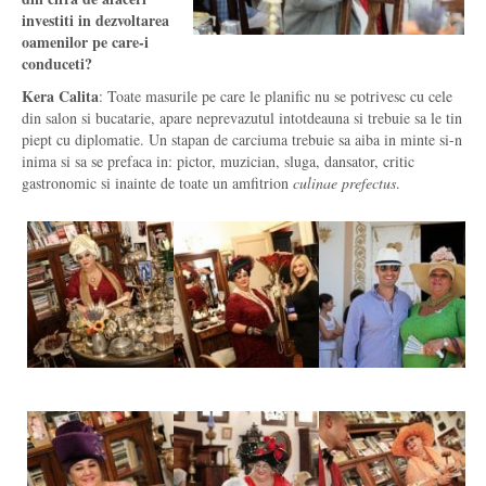
investiti in dezvoltarea
oamenilor pe care-i
conduceti?
Kera Calita
: Toate masurile pe care le planific nu se potrivesc cu cele
din salon si bucatarie, apare neprevazutul intotdeauna si trebuie sa le tin
piept cu diplomatie. Un stapan de carciuma trebuie sa aiba in minte si-n
inima si sa se prefaca in: pictor, muzician, sluga, dansator, critic
gastronomic si inainte de toate un amfitrion
culinae prefectus
.