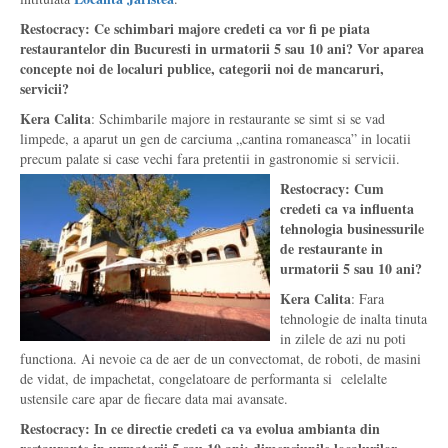
Restocracy: Ce schimbari majore credeti ca vor fi pe piata
restaurantelor din Bucuresti in urmatorii 5 sau 10 ani? Vor aparea
concepte noi de localuri publice, categorii noi de mancaruri,
servicii?
Kera Calita
: Schimbarile majore in restaurante se simt si se vad
limpede, a aparut un gen de carciuma „cantina romaneasca” in locatii
precum palate si case vechi fara pretentii in gastronomie si servicii.
Restocracy: Cum
credeti ca va influenta
tehnologia businessurile
de restaurante in
urmatorii 5 sau 10 ani?
Kera Calita
: Fara
tehnologie de inalta tinuta
in zilele de azi nu poti
functiona. Ai nevoie ca de aer de un convectomat, de roboti, de masini
de vidat, de impachetat, congelatoare de performanta si celelalte
ustensile care apar de fiecare data mai avansate.
Restocracy: In ce directie credeti ca va evolua ambianta din