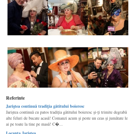
Referinte
Jariștea continuă tradiția gătitului boieresc
Jariștea continuă cu patos tradiția gătitului boieresc și-ți trimite degrabă
alte feluri de bucate acasă! Comanzi acum și peste un ceas și jumătate le
ai pe toate la tine pe masă! C�...
Locanta Jaristea