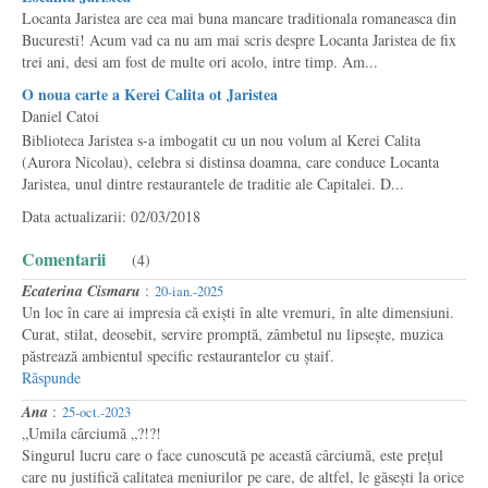
Locanta Jaristea are cea mai buna mancare traditionala romaneasca din
Bucuresti! Acum vad ca nu am mai scris despre Locanta Jaristea de fix
trei ani, desi am fost de multe ori acolo, intre timp. Am...
O noua carte a Kerei Calita ot Jaristea
Daniel Catoi
Biblioteca Jaristea s-a imbogatit cu un nou volum al Kerei Calita
(Aurora Nicolau), celebra si distinsa doamna, care conduce Locanta
Jaristea, unul dintre restaurantele de traditie ale Capitalei. D...
Data actualizarii: 02/03/2018
Comentarii
(4)
Ecaterina Cismaru
:
20-ian.-2025
Un loc în care ai impresia că exiști în alte vremuri, în alte dimensiuni.
Curat, stilat, deosebit, servire promptă, zâmbetul nu lipsește, muzica
păstrează ambientul specific restaurantelor cu ștaif.
Răspunde
Ana
:
25-oct.-2023
„Umila cârciumă „?!?!
Singurul lucru care o face cunoscută pe această cârciumă, este prețul
care nu justifică calitatea meniurilor pe care, de altfel, le găsești la orice