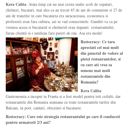
Kera Calita
: Atata timp cat nu mai exista inalte scoli de ospatari,
chelneri, bucatari, mai ales ca au trecut 45 de ani de comunism si 27 de
ani de tranzitie in care bucataria era saracacioasa, economica si
profesorii erau fara cultura, azi se vad consecintele. Ganditi-va ca pe
vremea aceea si bucatarul si chelnerul erau stapanii restaurantului,
furau clientii si-i umileau fara pareri de rau. Asa era moda!
Restocracy: Ce tara
apreciati cel mai mult
din punctul de vedere al
pietei restaurantelor, si
cu care ati vrea sa
semene mai mult
restaurantele din
Romania?
Kera Calita
:
Gastronomia a inceput in Franta si a fost model pentru toti ceilalti, dar
restaurantele din Romania seamana cu toate restaurantele tarilor din
Balcani, in port, canturi, obiceiuri si bucatarie.
Restocracy: Care este strategia restaurantului pe care il conduceti
pentru urmatorii 2/3 ani?