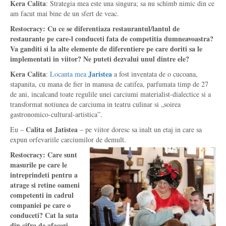
Kera Calita
: Strategia mea este una singura; sa nu schimb nimic din ce
am facut mai bine de un sfert de veac.
Restocracy: Cu ce se diferentiaza restaurantul/lantul de
restaurante pe care-l conduceti fata de competitia dumneavoastra?
Va ganditi si la alte elemente de diferentiere pe care doriti sa le
implementati in viitor? Ne puteti dezvalui unul dintre ele?
Kera Calita
Jaristea
:
Locanta mea
a fost inventata de o cucoana,
stapanita, cu mana de fier in manusa de catifea, parfumata timp de 27
de ani, incalcand toate regulile unei carciumi materialist-dialectice si a
transformat notiunea de carciuma in teatru culinar si „soirea
gastronomico-cultural-artistica”.
Calita ot Jatistea
Eu –
– pe viitor doresc sa inalt un etaj in care sa
expun orfevariile carciumilor de demult.
Restocracy: Care sunt
masurile pe care le
intreprindeti pentru a
atrage si retine oameni
competenti in cadrul
companiei pe care o
conduceti? Cat la suta
din cifra de afaceri