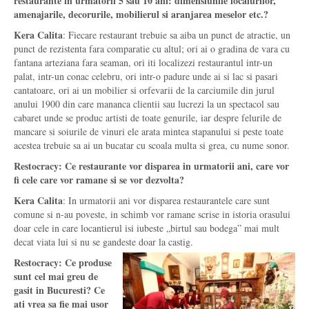
restaurante in urmatorii 5 sau 10 ani: dimensiunile localurilor,
amenajarile, decorurile, mobilierul si aranjarea meselor etc.?
Kera Calita
: Fiecare restaurant trebuie sa aiba un punct de atractie, un
punct de rezistenta fara comparatie cu altul; ori ai o gradina de vara cu
fantana arteziana fara seaman, ori iti localizezi restaurantul intr-un
palat, intr-un conac celebru, ori intr-o padure unde ai si lac si pasari
cantatoare, ori ai un mobilier si orfevarii de la carciumile din jurul
anului 1900 din care mananca clientii sau lucrezi la un spectacol sau
cabaret unde se produc artisti de toate genurile, iar despre felurile de
mancare si soiurile de vinuri ele arata mintea stapanului si peste toate
acestea trebuie sa ai un bucatar cu scoala multa si grea, cu nume sonor.
Restocracy: Ce restaurante vor disparea in urmatorii ani, care vor
fi cele care vor ramane si se vor dezvolta?
Kera Calita
: In urmatorii ani vor disparea restaurantele care sunt
comune si n-au poveste, in schimb vor ramane scrise in istoria orasului
doar cele in care locantierul isi iubeste „birtul sau bodega” mai mult
decat viata lui si nu se gandeste doar la castig.
Restocracy: Ce produse
sunt cel mai greu de
gasit in Bucuresti? Ce
ati vrea sa fie mai usor