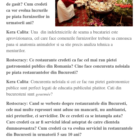
de gasit? Cum credeti
ca vor evolua lucrurile
pe piata furnizorilor in
urmatorii ani?
Kera Calita
: Una din indeletnicirile de seama a bucatariei este
aprovizionarea, cel care face comenzile furnizorilor trebuie sa cunoasca
pana si anatomia animalelor si sa stie precis analiza tehnica a
meniurilor.
Restocracy: Ce restaurante credeti ca fac cel mai rau pietei
gastronomiei publice din Romania? Cine face concurenta neloiala
pe piata restaurantelor din Bucuresti?
Kera Calita
: Concurenta neloiala si cei ce fac rau pietei gastronomice
publice sunt perfect legati de educatia publicului platitor. Cati din
bucuresteni sunt
gourmée
?
Restocracy: Cand se vorbeste despre restaurantele din Bucuresti,
cele mai multe reprosuri sunt aduse nu mancarii, nu ambiantei,
nici preturilor, ci serviciilor. De ce credeti ca se intampla asta?
Care credeti ca ar fi serviciul ideal asteptat de catre clientela
dumneavoastra? Cum credeti ca va evolua serviciul in restaurantele
din Bucuresti in urmatorii 5 sau 10 ani?