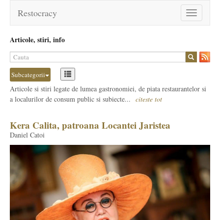
Restocracy
Toggle
navigation
Articole, stiri, info
Subcategorii
Articole si stiri legate de lumea gastronomiei, de piata restaurantelor si
a localurilor de consum public si subiecte...
citeste tot
Kera Calita, patroana Locantei Jaristea
Daniel Catoi