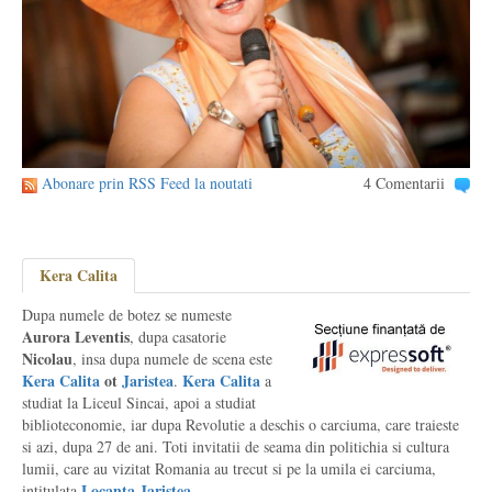
Abonare prin RSS Feed la noutati
4 Comentarii
Kera Calita
Dupa numele de botez se numeste
Aurora Leventis
, dupa casatorie
Nicolau
, insa dupa numele de scena este
Kera Calita
ot
Jaristea
Kera Calita
.
a
studiat la Liceul Sincai, apoi a studiat
biblioteconomie, iar dupa Revolutie a deschis o carciuma, care traieste
si azi, dupa 27 de ani. Toti invitatii de seama din politichia si cultura
lumii, care au vizitat Romania au trecut si pe la umila ei carciuma,
Locanta Jaristea
intitulata
.