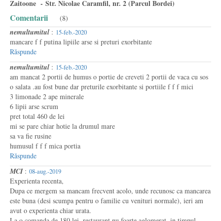
Zaitoone - Str. Nicolae Caramfil, nr. 2 (Parcul Bordei)
Comentarii
(8)
nemultumitul
:
15-feb.-2020
mancare f f putina lipiile arse si preturi exorbitante
Răspunde
nemultumitul
:
15-feb.-2020
am mancat 2 portii de humus o portie de creveti 2 portii de vaca cu sos
o salata .au fost bune dar preturile exorbitante si portiile f f f mici
3 limonade 2 ape minerale
6 lipii arse scrum
pret total 460 de lei
mi se pare chiar hotie la drumul mare
sa va fie rusine
humusul f f f mica portia
Răspunde
MCI
:
08-aug.-2019
Experienta recenta,
Dupa ce mergem sa mancam frecvent acolo, unde recunosc ca mancarea
este buna (desi scumpa pentru o familie cu venituri normale), ieri am
avut o experienta chiar urata.
La o comanda de 180 lei, restaurant nu foarte aglomerat, in timpul