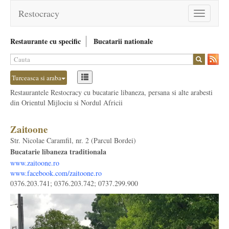
Restocracy
Toggle
navigation
Restaurante cu specific
Bucatarii nationale
Turceasca si araba
Restaurantele Restocracy cu bucatarie libaneza, persana si alte arabesti
din Orientul Mijlociu si Nordul Africii
Zaitoone
Str. Nicolae Caramfil, nr. 2 (Parcul Bordei)
Bucatarie libaneza traditionala
www.zaitoone.ro
www.facebook.com/zaitoone.ro
0376.203.741; 0376.203.742; 0737.299.900