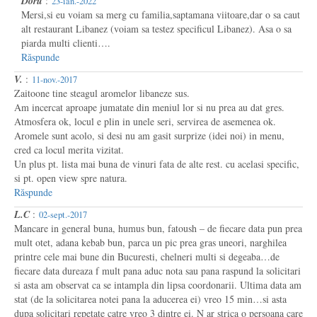
Doru
:
23-ian.-2022
Mersi,si eu voiam sa merg cu familia,saptamana viitoare,dar o sa caut
alt restaurant Libanez (voiam sa testez specificul Libanez). Asa o sa
piarda multi clienti….
Răspunde
V.
:
11-nov.-2017
Zaitoone tine steagul aromelor libaneze sus.
Am incercat aproape jumatate din meniul lor si nu prea au dat gres.
Atmosfera ok, locul e plin in unele seri, servirea de asemenea ok.
Aromele sunt acolo, si desi nu am gasit surprize (idei noi) in menu,
cred ca locul merita vizitat.
Un plus pt. lista mai buna de vinuri fata de alte rest. cu acelasi specific,
si pt. open view spre natura.
Răspunde
L.C
:
02-sept.-2017
Mancare in general buna, humus bun, fatoush – de fiecare data pun prea
mult otet, adana kebab bun, parca un pic prea gras uneori, narghilea
printre cele mai bune din Bucuresti, chelneri multi si degeaba…de
fiecare data dureaza f mult pana aduc nota sau pana raspund la solicitari
si asta am observat ca se intampla din lipsa coordonarii. Ultima data am
stat (de la solicitarea notei pana la aducerea ei) vreo 15 min…si asta
dupa solicitari repetate catre vreo 3 dintre ei. N ar strica o persoana care