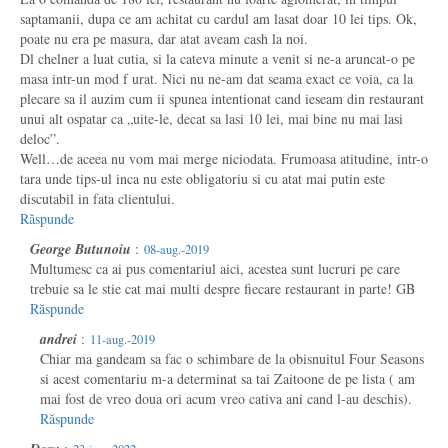
saptamanii, dupa ce am achitat cu cardul am lasat doar 10 lei tips. Ok,
poate nu era pe masura, dar atat aveam cash la noi.
Dl chelner a luat cutia, si la cateva minute a venit si ne-a aruncat-o pe
masa intr-un mod f urat. Nici nu ne-am dat seama exact ce voia, ca la
plecare sa il auzim cum ii spunea intentionat cand ieseam din restaurant
unui alt ospatar ca „uite-le, decat sa lasi 10 lei, mai bine nu mai lasi
deloc”.
Well…de aceea nu vom mai merge niciodata. Frumoasa atitudine, intr-o
tara unde tips-ul inca nu este obligatoriu si cu atat mai putin este
discutabil in fata clientului.
Răspunde
George Butunoiu
:
08-aug.-2019
Multumesc ca ai pus comentariul aici, acestea sunt lucruri pe care
trebuie sa le stie cat mai multi despre fiecare restaurant in parte! GB
Răspunde
andrei
:
11-aug.-2019
Chiar ma gandeam sa fac o schimbare de la obisnuitul Four Seasons
si acest comentariu m-a determinat sa tai Zaitoone de pe lista ( am
mai fost de vreo doua ori acum vreo cativa ani cand l-au deschis).
Răspunde