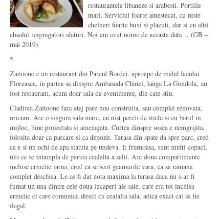
restaurantele libaneze si arabesti. Portiile
mari. Serviciul foarte amestecat, cu niste
chelneri foarte buni si placuti, dar si cu altii
absolut respingatori alaturi. Noi am avut noroc de aceasta data… (GB –
mai 2019)
*
Zaitoone e un restaurant din Parcul Bordei, aproape de malul lacului
Floreasca, in partea sa dinspre Ambasada Chinei, langa La Gondola, un
fost restaurant, acum doar sala de evenimente, din cate stiu.
Cladirea Zaitoone fara etaj pare nou construita, sau complet renovata,
oricum. Are o singura sala mare, cu nist pereti de sticla si cu barul in
mijloc, bine proiectata si amenajata. Curtea dinspre sosea e neingrijita,
folosita doar ca parcare si ca depozit. Terasa din spate da spre parc, cred
ca e si un ochi de apa statuta pe undeva. E frumoasa, sunt multi copaci,
uiti ce se intampla de partea cealalta a salii. Are doua compartimente
inchise ermetic iarna, cred ca se scot geamurile vara, ca sa ramana
complet deschisa. Le-as fi dat nota maxima la terasa daca nu s-ar fi
fumat un una dintre cele doua incaperi ale sale, care era tot inchisa
ermetic ci care comunica direct cu cealalta sala, adica exact cat sa fie
ilegal.