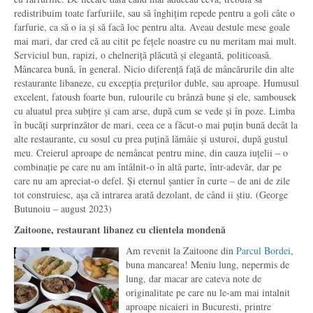
redistribuim toate farfuriile, sau să înghițim repede pentru a goli câte o
farfurie, ca să o ia și să facă loc pentru alta. Aveau destule mese goale
mai mari, dar cred că au citit pe fețele noastre cu nu meritam mai mult.
Serviciul bun, rapizi, o chelneriță plăcută și elegantă, politicoasă.
Mâncarea bună, în general. Nicio diferență față de mâncărurile din alte
restaurante libaneze, cu excepția prețurilor duble, sau aproape. Humusul
excelent, fatoush foarte bun, rulourile cu brânză bune și ele, sambousek
cu aluatul prea subțire și cam arse, după cum se vede și în poze. Limba
în bucăți surprinzător de mari, ceea ce a făcut-o mai puțin bună decât la
alte restaurante, cu sosul cu prea puțină lămâie și usturoi, după gustul
meu. Creierul aproape de nemâncat pentru mine, din cauza iuțelii – o
combinație pe care nu am întâlnit-o în altă parte, într-adevăr, dar pe
care nu am apreciat-o defel. Și eternul șantier în curte – de ani de zile
tot construiesc, așa că intrarea arată dezolant, de când ii știu. (George
Butunoiu – august 2023)
Zaitoone, restaurant libanez cu clientela mondenă
Am revenit la Zaitoone din
Parcul Bordei
,
buna mancarea! Meniu lung, nepermis de
lung, dar macar are cateva note de
originalitate pe care nu le-am mai intalnit
aproape nicaieri in Bucuresti, printre