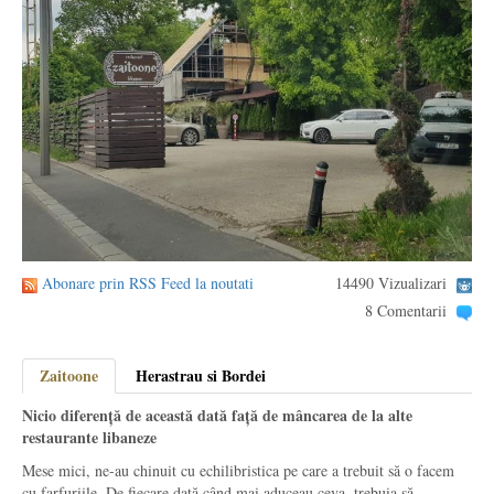
Abonare prin RSS Feed la noutati
14490 Vizualizari
8 Comentarii
Zaitoone
Herastrau si Bordei
Nicio diferență de această dată față de mâncarea de la alte
restaurante libaneze
Mese mici, ne-au chinuit cu echilibristica pe care a trebuit să o facem
cu farfuriile. De fiecare dată când mai aduceau ceva, trebuia să