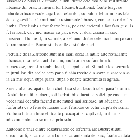
Mancarea e buna la Zaitoone, e unul dintre cele mai bune restaurante
libaneze din oras. E meniul lor libanez traditional, foarte lung, cu
felurile arhicunoscute deja bucurestenilor, cu putine feluri in plus fata
de ce gasesti la cele mai multe restaurante libaneze, cum ar fi creierul si
limba. Care limba a fost foarte buna, pe cand creierul a fost fara gust, la
fel si sosul, care nici macar nu parea sos, ci doar zeama in care
fiersesera. Humusul, in schimb, a fost unul dintre cele mai bune pe care
le-am mancat in Bucuresti. Portiile destul de mari.
Preturile de la Zaitoone sunt mai mari decat la multe alte restaurante
libaneze, insa restaurantul e plin, multi arabi cu familiile lor
numeroase, insa si nearabi destui, cu cpoii si ei. Si multe fete senzuale
in jurul lor, din acelea care par a fi abia trezite din somn si care vin sa
ia un mic dejun dupa pranz, dupa o noapte nedorimita si agitata.
Serviciul a fost apatic, fara chef, insa si-au facut treaba, pana la urma.
Destul de multi chelneri, toti barbati bine facuti si solizi, pe care i-ai
vedea mai degraba facand niste munci mai serioase, nu aducand o
farfuriuta cu o felie de lamaie unei fetisoare cu ochii carpiti de somn.
Vorbeau intruna intre ei, foarte preocupati si captivati, mai rar isi
aduceau aminte sa se uite si prin sala.
Zaitoone e unul dintre restaurantele de referinta ale Bucurestiului,
oricum ar fi, si cu mancare buna si cu ambianta de parc, foarte cautata