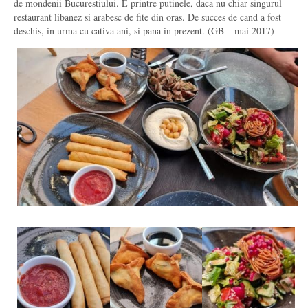
de mondenii Bucurestiului. E printre putinele, daca nu chiar singurul
restaurant libanez si arabesc de fite din oras. De succes de cand a fost
deschis, in urma cu cativa ani, si pana in prezent. (GB – mai 2017)