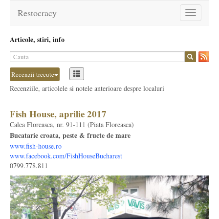
Restocracy
Toggle
navigation
Articole, stiri, info
Recenzii trecute
Recenziile, articolele si notele anterioare despre localuri
Fish House, aprilie 2017
Calea Floreasca, nr. 91-111 (Piata Floreasca)
Bucatarie croata, peste & fructe de mare
www.fish-house.ro
www.facebook.com/FishHouseBucharest
0799.778.811