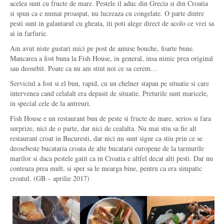
acelea sunt cu fructe de mare. Pestele il aduc din Grecia si din Croatia
si spun ca e numai proaspat, nu lucreaza cu congelate. O parte dintre
pesti sunt in galantarul cu gheata, iti poti alege direct de acolo ce vrei sa
ai in farfurie.
Am avut niste gustari mici pe post de amuse bouche, foarte bune.
Mancarea a fost buna la Fish House, in general, insa nimic prea original
sau deosebit. Poate ca nu am stiut noi ce sa cerem…
Serviciul a fost si el bun, rapid, cu un chelner stapan pe situatie si care
intervenea cand celalalt era depasit de situatie. Preturile sunt maricele,
in special cele de la antreuri.
Fish House e un restaurant bun de peste si fructe de mare, serios si fara
surprize, nici de o parte, dar nici de cealalta. Nu mai stiu sa fie alt
restaurant croat in Bucuresti, dar nici nu sunt sigur ca stiu prin ce se
deosebeste bucataria croata de alte bucatarii europene de la tarmurile
marilor si daca pestele gatit ca in Croatia e altfel decat alti pesti. Dar nu
conteaza prea mult, si sper sa le mearga bine, pentru ca era simpatic
croatul. (GB – aprilie 2017)