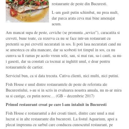
restaurante de peste din Bucuresti.
L-am gasit putin schimbat, nu prea mult,
dar parca arata ceva mai bine amenajat
acum.
Am mancat supa de peste, ceviche (se pronunta „sevice”), caracatita si
creveti, bune toate, cu rezerva ca nu se face intr-un restaurant cu
pretentii sa pui crevetii necuratati in sos. Ii poti lasa necuratati cand nu
se amesteca cu alta mancare, dar sa scobesti tot timpul in sos, ca nu
cumva sa fi ramas pe acolo vreun solz, sau, si mai rau, sa-i cauti, sa nu-
i gasesti, dar sa constati ca tocmai ai inghitit unul, e doar pentru
restaurantele de cartier.
Serviciul bun, ca si data trecuta. Cativa clienti, nici multi, nici putini.
Fish House e unul dintre restaurantele de peste de referinta ale
Bucurestiului, s-au si in scris in evaluarea noastra anuala, nu m-ar mira
sa si castige, cu putin noroc… (GB – decembrie 2017)
Primul restaurant croat pe care l-am intalnit in Bucuresti
Fish House e restaurantul a doi croati tineri, dintre care unul a mai
lucrat si in alte restaurante din bucuresti. La fostul Aquarium, apoi a
plecat impreuna cu sarbul care conducea cunoscutul restaurant, pe