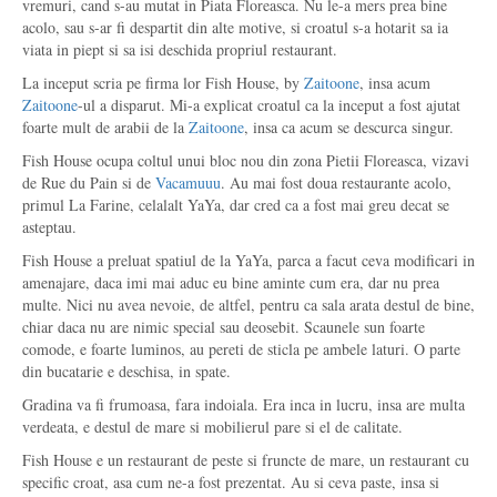
vremuri, cand s-au mutat in Piata Floreasca. Nu le-a mers prea bine
acolo, sau s-ar fi despartit din alte motive, si croatul s-a hotarit sa ia
viata in piept si sa isi deschida propriul restaurant.
La inceput scria pe firma lor Fish House, by
Zaitoone
, insa acum
Zaitoone
-ul a disparut. Mi-a explicat croatul ca la inceput a fost ajutat
foarte mult de arabii de la
Zaitoone
, insa ca acum se descurca singur.
Fish House ocupa coltul unui bloc nou din zona Pietii Floreasca, vizavi
de Rue du Pain si de
Vacamuuu
. Au mai fost doua restaurante acolo,
primul La Farine, celalalt YaYa, dar cred ca a fost mai greu decat se
asteptau.
Fish House a preluat spatiul de la YaYa, parca a facut ceva modificari in
amenajare, daca imi mai aduc eu bine aminte cum era, dar nu prea
multe. Nici nu avea nevoie, de altfel, pentru ca sala arata destul de bine,
chiar daca nu are nimic special sau deosebit. Scaunele sun foarte
comode, e foarte luminos, au pereti de sticla pe ambele laturi. O parte
din bucatarie e deschisa, in spate.
Gradina va fi frumoasa, fara indoiala. Era inca in lucru, insa are multa
verdeata, e destul de mare si mobilierul pare si el de calitate.
Fish House e un restaurant de peste si fruncte de mare, un restaurant cu
specific croat, asa cum ne-a fost prezentat. Au si ceva paste, insa si