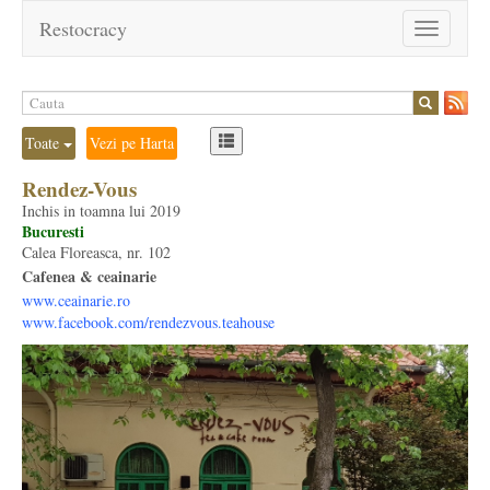
Restocracy
Toggle
navigation
Toate
Vezi pe Harta
Rendez-Vous
Inchis in toamna lui 2019
Bucuresti
Calea Floreasca, nr. 102
Cafenea & ceainarie
www.ceainarie.ro
www.facebook.com/rendezvous.teahouse