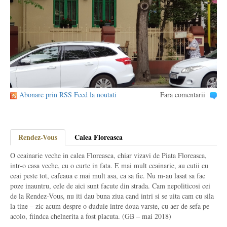
Abonare prin RSS Feed la noutati
Fara comentarii
Rendez-Vous
Calea Floreasca
O ceainarie veche in calea Floreasca, chiar vizavi de Piata Floreasca,
intr-o casa veche, cu o curte in fata. E mai mult ceainarie, au cutii cu
ceai peste tot, cafeaua e mai mult asa, ca sa fie. Nu m-au lasat sa fac
poze inauntru, cele de aici sunt facute din strada. Cam nepoliticosi cei
de la Rendez-Vous, nu iti dau buna ziua cand intri si se uita cam cu sila
la tine – zic acum despre o duduie intre doua varste, cu aer de sefa pe
acolo, fiindca chelnerita a fost placuta. (GB – mai 2018)