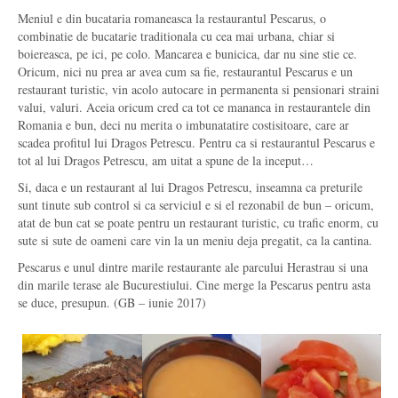
Meniul e din bucataria romaneasca la restaurantul Pescarus, o
combinatie de bucatarie traditionala cu cea mai urbana, chiar si
boiereasca, pe ici, pe colo. Mancarea e bunicica, dar nu sine stie ce.
Oricum, nici nu prea ar avea cum sa fie, restaurantul Pescarus e un
restaurant turistic, vin acolo autocare in permanenta si pensionari straini
valui, valuri. Aceia oricum cred ca tot ce mananca in restaurantele din
Romania e bun, deci nu merita o imbunatatire costisitoare, care ar
scadea profitul lui Dragos Petrescu. Pentru ca si restaurantul Pescarus e
tot al lui Dragos Petrescu, am uitat a spune de la inceput…
Si, daca e un restaurant al lui Dragos Petrescu, inseamna ca preturile
sunt tinute sub control si ca serviciul e si el rezonabil de bun – oricum,
atat de bun cat se poate pentru un restaurant turistic, cu trafic enorm, cu
sute si sute de oameni care vin la un meniu deja pregatit, ca la cantina.
Pescarus e unul dintre marile restaurante ale parcului Herastrau si una
din marile terase ale Bucurestiului. Cine merge la Pescarus pentru asta
se duce, presupun. (GB – iunie 2017)