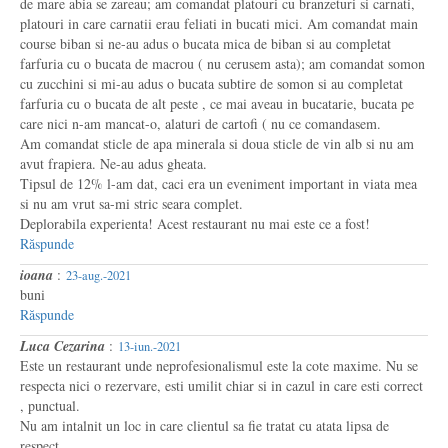
de mare abia se zareau; am comandat platouri cu branzeturi si carnati,
platouri in care carnatii erau feliati in bucati mici. Am comandat main
course biban si ne-au adus o bucata mica de biban si au completat
farfuria cu o bucata de macrou ( nu cerusem asta); am comandat somon
cu zucchini si mi-au adus o bucata subtire de somon si au completat
farfuria cu o bucata de alt peste , ce mai aveau in bucatarie, bucata pe
care nici n-am mancat-o, alaturi de cartofi ( nu ce comandasem.
Am comandat sticle de apa minerala si doua sticle de vin alb si nu am
avut frapiera. Ne-au adus gheata.
Tipsul de 12% l-am dat, caci era un eveniment important in viata mea
si nu am vrut sa-mi stric seara complet.
Deplorabila experienta! Acest restaurant nu mai este ce a fost!
Răspunde
ioana
:
23-aug.-2021
buni
Răspunde
Luca Cezarina
:
13-iun.-2021
Este un restaurant unde neprofesionalismul este la cote maxime. Nu se
respecta nici o rezervare, esti umilit chiar si in cazul in care esti correct
, punctual.
Nu am intalnit un loc in care clientul sa fie tratat cu atata lipsa de
respect.