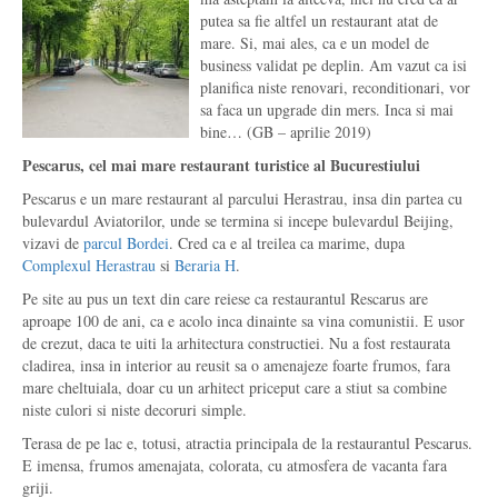
putea sa fie altfel un restaurant atat de
mare. Si, mai ales, ca e un model de
business validat pe deplin. Am vazut ca isi
planifica niste renovari, reconditionari, vor
sa faca un upgrade din mers. Inca si mai
bine… (GB – aprilie 2019)
Pescarus, cel mai mare restaurant turistice al Bucurestiului
Pescarus e un mare restaurant al parcului Herastrau, insa din partea cu
bulevardul Aviatorilor, unde se termina si incepe bulevardul Beijing,
vizavi de
parcul Bordei
. Cred ca e al treilea ca marime, dupa
Complexul Herastrau
si
Beraria H
.
Pe site au pus un text din care reiese ca restaurantul Rescarus are
aproape 100 de ani, ca e acolo inca dinainte sa vina comunistii. E usor
de crezut, daca te uiti la arhitectura constructiei. Nu a fost restaurata
cladirea, insa in interior au reusit sa o amenajeze foarte frumos, fara
mare cheltuiala, doar cu un arhitect priceput care a stiut sa combine
niste culori si niste decoruri simple.
Terasa de pe lac e, totusi, atractia principala de la restaurantul Pescarus.
E imensa, frumos amenajata, colorata, cu atmosfera de vacanta fara
griji.