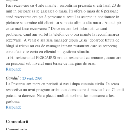
Faci rezervare cu 4 zile inainte , reconfirmi prezenta si esti lasat 20 de
min in picioare sa se gaseasca o masa. Iti ofera o masa de 6 persoane
cand rezervarea era ptr 8 persoane si restul sa astepte in continuare in
picioare sa termine alti clienti sa se poata alipi o alta masa . Atunci ptr
ce se mai face rezervarea ? De ce nu am fost informati ca sunt
probleme, cand am vorbit la telefon cu o ora inainte la reconfirmarea
rezervarii. A venit o asa zisa manager (spun „zisa” deoarece tinuta de
blugi si tricou nu era de manager intr-un restaurant care se respecta)
care efectiv se certa cu clientul nu gestiona situatia.
Trist, restaurantul PESCARUS era un restaurant cu renume , acum are
un personal sub nivelul unei terase de margine de oras.
Răspunde
Gandul
:
23-sept.-2020
La Pescarus am mers cu parintii si nasii dupa cununia civila. In seara
respectiva au avut program artistic cu dansatoare si muzica live. Clientii
puteau sa danseze. Ne-a placut mult atmosfera, iar mancarea a fost
gustoasa.
Răspunde
Comentarii
Comentariu