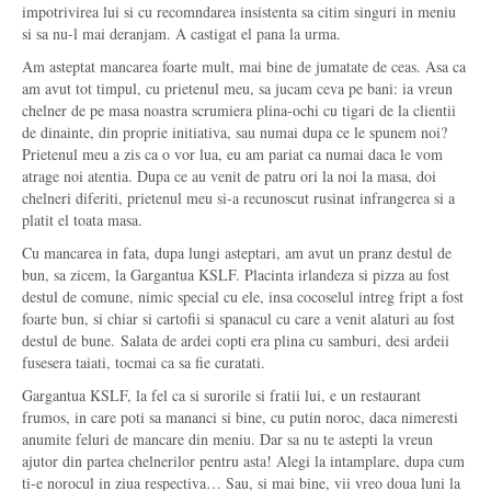
impotrivirea lui si cu recomndarea insistenta sa citim singuri in meniu
si sa nu-l mai deranjam. A castigat el pana la urma.
Am asteptat mancarea foarte mult, mai bine de jumatate de ceas. Asa ca
am avut tot timpul, cu prietenul meu, sa jucam ceva pe bani: ia vreun
chelner de pe masa noastra scrumiera plina-ochi cu tigari de la clientii
de dinainte, din proprie initiativa, sau numai dupa ce le spunem noi?
Prietenul meu a zis ca o vor lua, eu am pariat ca numai daca le vom
atrage noi atentia. Dupa ce au venit de patru ori la noi la masa, doi
chelneri diferiti, prietenul meu si-a recunoscut rusinat infrangerea si a
platit el toata masa.
Cu mancarea in fata, dupa lungi asteptari, am avut un pranz destul de
bun, sa zicem, la Gargantua KSLF. Placinta irlandeza si pizza au fost
destul de comune, nimic special cu ele, insa cocoselul intreg fript a fost
foarte bun, si chiar si cartofii si spanacul cu care a venit alaturi au fost
destul de bune. Salata de ardei copti era plina cu samburi, desi ardeii
fusesera taiati, tocmai ca sa fie curatati.
Gargantua KSLF, la fel ca si surorile si fratii lui, e un restaurant
frumos, in care poti sa mananci si bine, cu putin noroc, daca nimeresti
anumite feluri de mancare din meniu. Dar sa nu te astepti la vreun
ajutor din partea chelnerilor pentru asta! Alegi la intamplare, dupa cum
ti-e norocul in ziua respectiva… Sau, si mai bine, vii vreo doua luni la