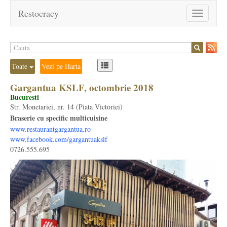
Restocracy
Toggle
navigation
Toate
Vezi pe Harta
Gargantua KSLF, octombrie 2018
Bucuresti
Str. Monetariei, nr. 14 (Piata Victoriei)
Braserie cu specific multicuisine
www.restaurantgargantua.ro
www.facebook.com/gargantuakslf
0726.555.695