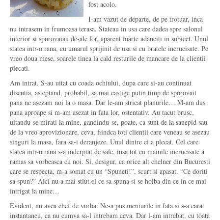
fost acolo.
I-am vazut de departe, de pe trotuar, inca
nu intrasem in frumoasa terasa. Stateau in usa care dadea spre salonul
interior si sporovaiau de-ale lor, aparent foarte adanciti in subiect. Unul
statea intr-o rana, cu umarul sprijinit de usa si cu bratele incrucisate. Pe
vreo doua mese, soarele tinea la cald resturile de mancare de la clientii
plecati.
Am intrat. S-au uitat cu coada ochiului, dupa care si-au continuat
discutia, asteptand, probabil, sa mai castige putin timp de sporovait
pana ne asezam noi la o masa. Dar le-am stricat planurile… M-am dus
pana aproape si m-am asezat in fata lor, ostentativ. Au tacut brusc,
uitandu-se mirati la mine, gandindu-se, poate, ca sunt de la sanepid sau
de la vreo aprovizionare, ceva, fiindca toti clientii care veneau se asezau
singuri la masa, fara sa-i deranjeze. Unul dintre ei a plecat. Cel care
statea intr-o rana s-a inderptat de sale, insa tot cu mainile incrucisate a
ramas sa vorbeasca cu noi. Si, desigur, ca orice alt chelner din Bucuresti
care se respecta, m-a somat cu un “Spuneti!”, scurt si apasat. “Ce doriti
sa spun?” Aici nu a mai stiut el ce sa spuna si se holba din ce in ce mai
intrigat la mine…
Evident, nu avea chef de vorba. Ne-a pus meniurile in fata si s-a carat
instantaneu, ca nu cumva sa-l intrebam ceva. Dar l-am intrebat, cu toata