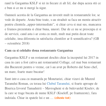
rand la Gargantua KSLF si iei in fiecare zi alt fel, dar dupa aceea stii ce
e bun si ce nu si mergi la sigur.
Oamneii acestia de la Gargantua au investit mult in restaurantele lor, se
vede de departe. Arata bine toate, s-au straduit sa faca un meniu atractiv
pentru clientela „upper-intermediate”, si chiar ceva si mai sus, mancarea
e frumos prezentata si chiar buna, uneori. Dar de ce nu se preocupa ei si
de servicii, cand asta i-ar costa cu mult, mult mai putin decat toate
celelalte, insa diferenta in satisfactia clientilor ar fi semnificativa? (GB
– octombrie 2018)
Cam ca si celelalte doua restaurante Gargantua
Gargantua KSLF e un restaurant deschis chiar la inceputul lui 2017 in
casa in care a fost cativa ani restaurantul Collage, cel mai bun restaurant
din Bucuresti pentru o vreme, cat l-au avut pe Roberto dal Seno chef,
un mare, foarte mare bucatar!
Sunt intr-o casa cu mansarda pe Monetariei, chiar vizavi de Muzeul
Taranului Roman, cu terasa lui
Clubul Taranului
, si foarte aproape de
Biserica Izvorul Tamaduirii – Mavrogheni si de bulevardul Kiselev, de
la care se trage bucata de nume KSLF (Kiseleff, pe frantuzeste), fara
(
citeste tot
)
indoiala. Chiar in spatele lui e un …