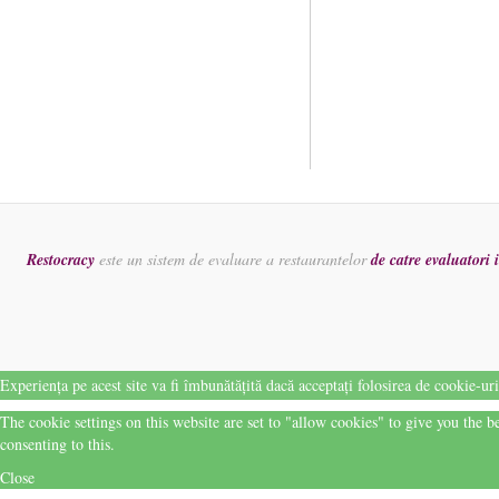
Restocracy
este un sistem de evaluare a restaurantelor
de catre evaluatori
Experiența pe acest site va fi îmbunătățită dacă acceptați folosirea de cookie-ur
The cookie settings on this website are set to "allow cookies" to give you the 
consenting to this.
Close