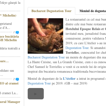
Tokyo găsești la
Bucharest Degustation Tour
Meniul de degusta
* Michelin)
La restaurantul cu cel mai bun
prietarul
dintre cele mai bune restaurant
e d’A...
Hotelului Epoque Relais et
1
invitatul meu, jurnalistul fra
ce bucătăria
connaisseur, pentru validarea
SH Michelin
2019, cu care L’Atelier s-au i
Degustation Tour
. Si amandoi 
ăria teatrală a
Torriellec
, cunoscutul lor che
Bucharest Degustation Tour
un meniu de degustare din mare
șoare…
La Haute Cuisine, sau La Grande Cuisine, cum e ea cunoscu
Chef Samuel le Torriellec a venit si cu notele lui de origin
sfidare sau
inspirat din bucataria romaneasca traditionala bucovineana
...
L’Atelier
Meniul de degustare de la
a intrat in programu
2
CEO al cramei
Degustation Tour
pe 2019. (GB – mai 2019)
 cramei La...
▶
eneral Manager