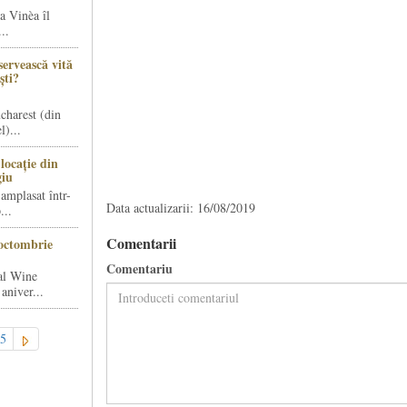
a Vinèa îl
..
servească vită
ști?
charest (din
)...
locație din
giu
amplasat într-
Data actualizarii: 16/08/2019
...
Comentarii
octombrie
Comentariu
al Wine
aniver...
5