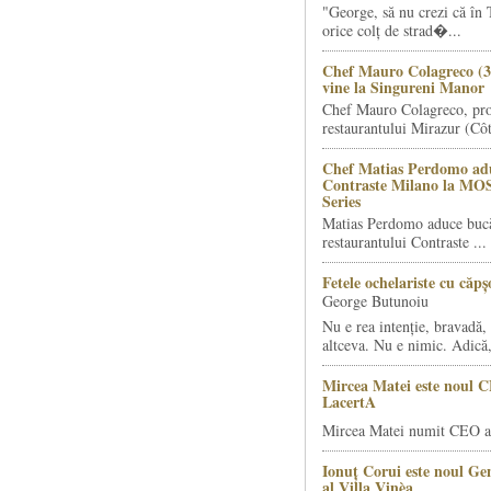
"George, să nu crezi că în 
orice colț de strad�...
Chef Mauro Colagreco (3
vine la Singureni Manor
Chef Mauro Colagreco, pro
restaurantului Mirazur (Côt
Chef Matias Perdomo adu
Contraste Milano la MO
Series
Matias Perdomo aduce bucăt
restaurantului Contraste ...
Fetele ochelariste cu căp
George Butunoiu
Nu e rea intenție, bravadă, 
altceva. Nu e nimic. Adică,
Mircea Matei este noul 
LacertA
Mircea Matei numit CEO al
Ionuț Corui este noul G
al Villa Vinèa