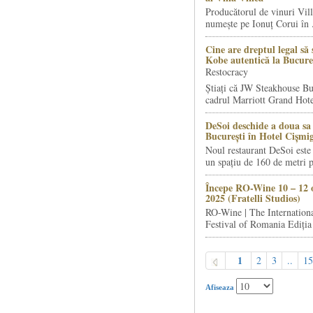
Producătorul de vinuri Vill
numește pe Ionuț Corui în .
Cine are dreptul legal să 
Kobe autentică la Bucure
Restocracy
Știați că JW Steakhouse Bu
cadrul Marriott Grand Hotel
DeSoi deschide a doua sa 
București în Hotel Cișmi
Noul restaurant DeSoi este 
un spațiu de 160 de metri p
Începe RO-Wine 10 – 12 
2025 (Fratelli Studios)
RO-Wine | The Internation
Festival of Romania Ediția 
1
2
3
..
15
Afiseaza