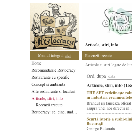
Articole, stiri, info
Meniul integral
aici
Recenzii trecute
Home
Articole si stiri legate de l
Recomandările Restocracy
Ord. dupa
Restaurante cu specific
Concept si ambianta
Articole, stiri, info (15
Alte restaurante si localuri
THE SET redefinește rolu
în industria evenimentelo
Articole, stiri, info
Brandul își lansează oficial
Recenzii trecute
asupra unei noi direcții în..
Restocracy: ce, cine, unde...
Scurtă istorie a sushi-ului
București
George Butunoiu