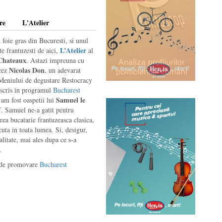
re
L'Atelier
 foie gras din Bucuresti, si unul
L’Atelier
e frantuzesti de aici,
al
 Chateaux
. Astazi impreuna cu
Nicolas Don
ncez
, un adevarat
 Meniului de degustare Restocracy
nscris in programul
Bucharest
Samuel le
am fost oaspetii lui
f. Samuel ne-a gatit pentru
a bucatarie frantuzeasca clasica,
ta in toata lumea. Si, desigur,
alitate, mai ales dupa ce s-a
.
l de promovare
Bucharest