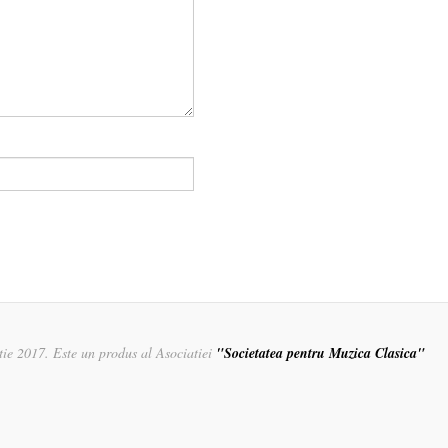
rtie 2017. Este un produs al Asociatiei
"Societatea pentru Muzica Clasica"