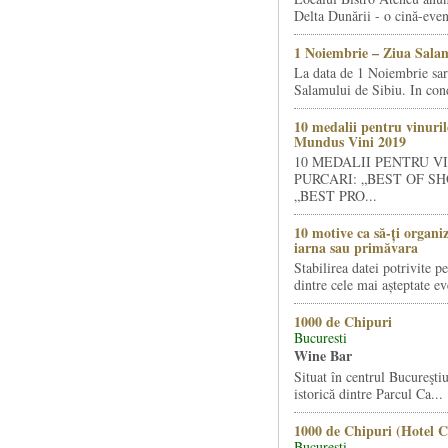
Delta Dunării - o cină-even
1 Noiembrie – Ziua Salam
La data de 1 Noiembrie sa
Salamului de Sibiu. In condi
10 medalii pentru vinuril
Mundus Vini 2019
10 MEDALII PENTRU V
PURCARI: „BEST OF SH
„BEST PRO...
10 motive ca să-ți organi
iarna sau primăvara
Stabilirea datei potrivite p
dintre cele mai așteptate ev
1000 de Chipuri
Bucuresti
Wine Bar
Situat în centrul Bucureştiu
istorică dintre Parcul Ca...
1000 de Chipuri (Hotel C
Bucuresti