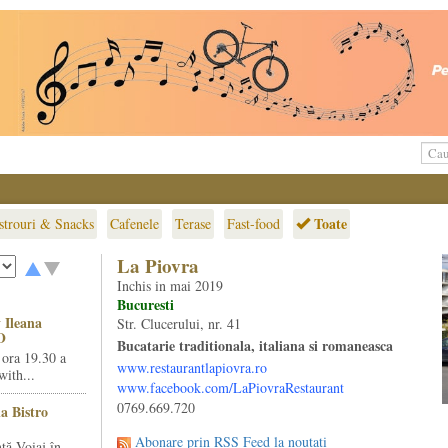
Toate
strouri & Snacks
Cafenele
Terase
Fast-food
La Piovra
Inchis in mai 2019
Bucuresti
 Ileana
Str. Clucerului, nr. 41
O
Bucatarie traditionala, italiana si romaneasca
 ora 19.30 a
www.restaurantlapiovra.ro
ith...
www.facebook.com/LaPiovraRestaurant
0769.669.720
la Bistro
Abonare prin RSS Feed la noutati
ță Voiaj în