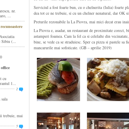
Serviciul a fost foarte bun, cu o chelnerita (Iulia) foarte p
rescu, nr.
dea tot ce ne trebuie, si cu un chelner nenatural, dar OK si
ro, ...
Preturile rezonabile la La Piovra, mai mici decat erau inai
i recunoastere
La Piovra e, asadar, un restaurant de proximitate corect, bi
astamperi foamea. Cam la fel ca si celelalte din vecinatate
Asociatia
Sibiu (...
bine, se vede ca se straduiesc. Sper ca pizza si pastele sa f
mancarurile mai sofisticate. (GB – aprilie 2019)
20
office
t cu
rantul 1...
2
 sala
ii trebuie, mai
5