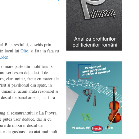
al Bucurestiului, deschis prin
in locul lui
Olio
, si fata in fata cu
arden
.
 o mare parte din mobilierul si
care scrisesem deja destul de
n, clar, unitar, facut cu materiale
isit si pavilionul din spate, in
e dinainte, acum arata rezonabil si
a destul de banal amenajata, fara
ng al restaurantului e La Piovra
e putea usor deduce, dar si cu
iure de mazare, destul de
ator de gustoase, cu atat mai mult