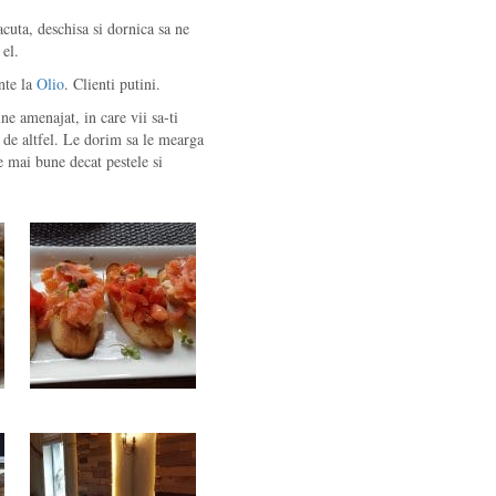
lacuta, deschisa si dornica sa ne
 el.
nte la
Olio
. Clienti putini.
ne amenajat, in care vii sa-ti
, de altfel. Le dorim sa le mearga
ie mai bune decat pestele si