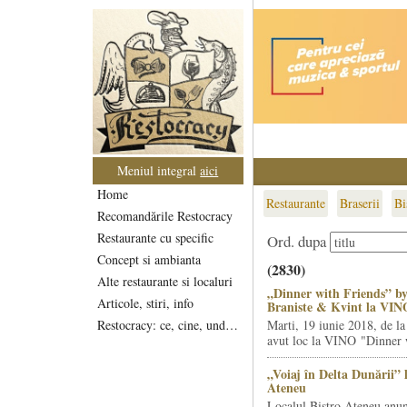
Meniul integral
aici
Home
Restaurante
Braserii
Bi
Recomandările Restocracy
Restaurante cu specific
Ord. dupa
Concept si ambianta
(2830)
Alte restaurante si localuri
„Dinner with Friends” by
Articole, stiri, info
Braniste & Kvint la VIN
Restocracy: ce, cine, unde...
Marti, 19 iunie 2018, de la
avut loc la VINO "Dinner w
„Voiaj în Delta Dunării” 
Ateneu
Localul Bistro Ateneu anun