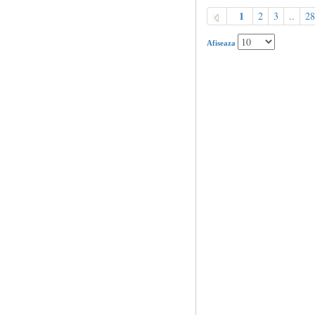
1
2
3
..
28
Afiseaza