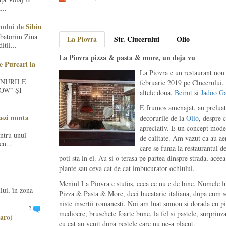
...
ului de Sibiu
rbatorim Ziua
La Piovra
Str. Clucerului
Olio
tii...
La Piovra pizza & pasta & more, un deja vu
e Purcari la
La Piovra e un restaurant nou 
INURILE
februarie 2019 pe Clucerului, 
OW” ȘI
altele doua,
Beirut
si
Jadoo G
E frumos amenajat, au preluat
zezi nunta
decorurile de la
Olio
, despre 
apreciativ. E un concept moder
entru unul
de calitate. Am vazut ca au aer
en...
care se fuma la restaurantul d
poti sta in el. Au si o terasa pe partea dinspre strada, acee
plante sau ceva cat de cat imbucurator ochiului.
Meniul La Piovra e stufos, ceea ce nu e de bine. Numele lu
lui, în zona
Pizza & Pasta & More, deci bucatarie italiana, dupa cum s
niste insertii romanesti. Noi am luat somon si dorada cu p
2
mediocre, bruschete foarte bune, la fel si pastele, surprinz
aro)
cu cat au venit dupa pestele care nu ne-a placut.