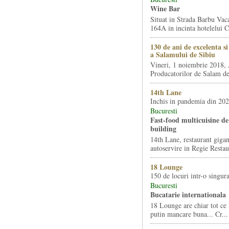
Wine Bar
Situat in Strada Barbu Vaca
164A in incinta hotelelui Ca
130 de ani de excelenta s
a Salamului de Sibiu
Vineri, 1 noiembrie 2018, 
Producatorilor de Salam de 
14th Lane
Inchis in pandemia din 20
Bucuresti
Fast-food multicuisine de 
building
14th Lane, restaurant gigan
autoservire in Regie Restau
18 Lounge
150 de locuri intr-o singura
Bucuresti
Bucatarie internationala
18 Lounge are chiar tot ce 
putin mancare buna... Cr...