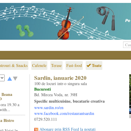
Toate
strouri & Snacks
Cafenele
Terase
Fast-food
Sardin, ianuarie 2020
100 de locuri intr-o singura sala
Bucuresti
 Ileana
Bd. Mircea Voda, nr. 39H
O
Specific multicuisine, bucatarie creativa
 ora 19.30 a
www.sardin.ro/en
ith...
www.facebook.com/restaurantsardin
0729.520.111
la Bistro
Abonare prin RSS Feed la noutati
ță Voiaj în