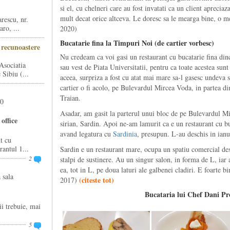
si el, cu chelneri care au fost invatati ca un client apreciaz
mult decat orice altceva. Le doresc sa le mearga bine, o m
rescu, nr.
ro, ...
2020)
Bucatarie fina la Timpuri Noi (de cartier vorbesc)
i recunoastere
Nu credeam ca voi gasi un restaurant cu bucatarie fina dinc
Asociatia
sau vest de Piata Universitatii, pentru ca toate acestea sun
Sibiu (...
aceea, surpriza a fost cu atat mai mare sa-l gasesc undeva
cartier o fi acolo, pe Bulevardul Mircea Voda, in partea di
Traian.
20
Asadar, am gasit la parterul unui bloc de pe Bulevardul 
office
sirian, Sardin. Apoi ne-am lamurit ca e un restaurant cu bu
avand legatura cu
Sardinia
, presupun. L-au deschis in ian
t cu
rantul 1...
Sardin e un restaurant mare, ocupa un spatiu comercial des
2
stalpi de sustinere. Au un singur salon, in forma de L, iar 
ea, tot in L, pe doua laturi ale galbenei cladiri. E foarte
 sala
(
citeste tot
)
2017)
Bucataria lui Chef Dani P
ii trebuie, mai
5