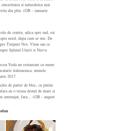
a sinceritatea si naturaletea mai
erita din plin. (GB – ianuarie
olo de centru, adica spre sud, est
t spre nord, dupa cum se stie. De
 spre Timpuri Noi, Vitan sau ce
nspre Splaiul Unirii si Nerva
Mircea Voda un restaurant cu nume
catarie italieneasca, numele
uarie 2017.
chis de parter de bloc, cu putini
afara au o terasa destul de mare si
 bine amenajat, fara… (GB – august
rodan