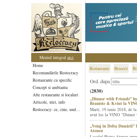
Meniul integral
aici
Home
Restaurante
Braserii
Bi
Recomandările Restocracy
Restaurante cu specific
Ord. dupa
Concept si ambianta
(2830)
Alte restaurante si localuri
„Dinner with Friends” by
Articole, stiri, info
Braniste & Kvint la VIN
Restocracy: ce, cine, unde...
Marti, 19 iunie 2018, de la
avut loc la VINO "Dinner w
„Voiaj în Delta Dunării” 
Ateneu
Localul Bistro Ateneu anun