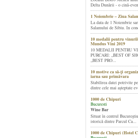
Delta Dunării - o cină-even
1 Noiembrie – Ziua Salam
La data de 1 Noiembrie sa
Salamului de Sibiu. In condi
10 medalii pentru vinuril
Mundus Vini 2019
10 MEDALII PENTRU V
PURCARI: „BEST OF SH
„BEST PRO...
10 motive ca să-ți organi
iarna sau primăvara
Stabilirea datei potrivite p
dintre cele mai așteptate ev
1000 de Chipuri
Bucuresti
Wine Bar
Situat în centrul Bucureştiu
istorică dintre Parcul Ca...
1000 de Chipuri (Hotel C
Bucuresti