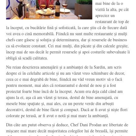
mai bine de la o
vizită la alta, pe cât
apreciez un
restaurant de top de
la început, cu bucătărie fină și sofisticată, la care știu că de fiecare dată
voi avea o cină memorabilă. Fiindcă nu sunt multe restaurante și mulți
chefs care găsesc și soluția și determinarea, dar și resursele de business
ca să evolueze constant. Cei mai mulți, din păcate și din calcule greșite,
încep mai de sus decât le permit resursele și apoi costurile subevaluate îi
obligă să scadă calitatea.
Nu reiau descrierea amenajării și a ambianței de la Sardin, am scris
despre ei în celelalte articole și nu am văzut vreo schimbare de decor,
ceea ce e mai degrabă de bine, fiindcă nu văd vreun motiv să o facă
pentru moment, mai ales că restaurantul e destul de nou și a fost
proiectat foarte bine încă de la început. Acum era deja cald când am
ajuns la ei, așa că am văzut și terasa, destul de bine amenajată, cu
mesele bine spațiate și, mai ales, cu un perete verde din arbuști
decorativi, destul de bine făcut și compact. Dacă ar fi avut și niște flori
colorate pe terasă, ar fi avut o notă și mai mare la ambianță.
Din câte am putut observa și deduce, Chef Dani Prodan are libertate de
mișcare mai mare decât majoritatea colegilor lui de breaslă, își permite