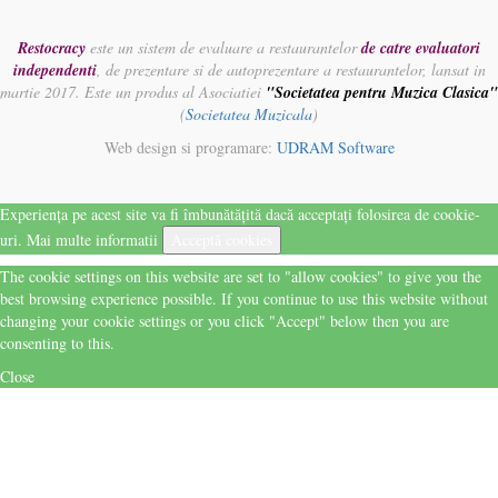
Restocracy
este un sistem de evaluare a restaurantelor
de catre evaluatori
independenti
, de prezentare si de autoprezentare a restaurantelor, lansat in
martie 2017. Este un produs al Asociatiei
"Societatea pentru Muzica Clasica"
(
Societatea Muzicala
)
Web design si programare:
UDRAM Software
Experiența pe acest site va fi îmbunătățită dacă acceptați folosirea de cookie-
uri.
Mai multe informatii
Acceptă cookies
The cookie settings on this website are set to "allow cookies" to give you the
best browsing experience possible. If you continue to use this website without
changing your cookie settings or you click "Accept" below then you are
consenting to this.
Close