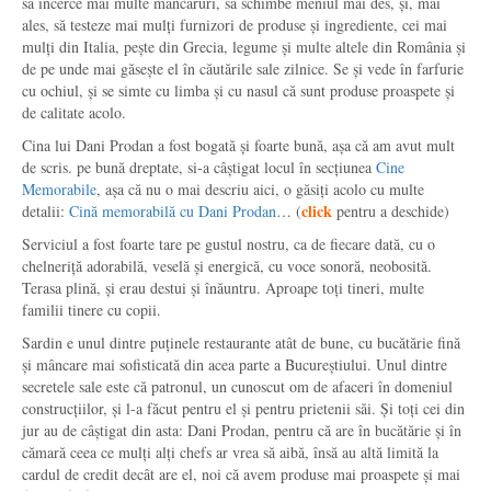
să încerce mai multe mâncăruri, să schimbe meniul mai des, și, mai
ales, să testeze mai mulți furnizori de produse și ingrediente, cei mai
mulți din Italia, pește din Grecia, legume și multe altele din România și
de pe unde mai găsește el în căutările sale zilnice. Se și vede în farfurie
cu ochiul, și se simte cu limba și cu nasul că sunt produse proaspete și
de calitate acolo.
Cina lui Dani Prodan a fost bogată și foarte bună, așa că am avut mult
de scris. pe bună dreptate, si-a câștigat locul în secțiunea
Cine
Memorabile
, așa că nu o mai descriu aici, o găsiți acolo cu multe
click
detalii:
Cină memorabilă cu Dani Prodan
… (
pentru a deschide)
Serviciul a fost foarte tare pe gustul nostru, ca de fiecare dată, cu o
chelneriță adorabilă, veselă și energică, cu voce sonoră, neobosită.
Terasa plină, și erau destui și înăuntru. Aproape toți tineri, multe
familii tinere cu copii.
Sardin e unul dintre puținele restaurante atât de bune, cu bucătărie fină
și mâncare mai sofisticată din acea parte a Bucureștiului. Unul dintre
secretele sale este că patronul, un cunoscut om de afaceri în domeniul
construcțiilor, și l-a făcut pentru el și pentru prietenii săi. Și toți cei din
jur au de câștigat din asta: Dani Prodan, pentru că are în bucătărie și în
cămară ceea ce mulți alți chefs ar vrea să aibă, însă au altă limită la
cardul de credit decât are el, noi că avem produse mai proaspete și mai