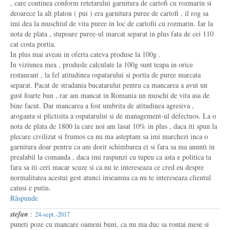
, care continea conform retetarului garnitura de cartofi cu rozmarin si
deoarece la alt platou ( pui ) era garnitura puree de cartofi , il rog sa
imi dea la muschiul de vita puree in loc de cartofii cu rozmarin. Iar la
nota de plata , stupoare puree-ul marcat separat in plus fata de cei 110
cat costa portia.
In plus mai aveau in oferta cateva produse la 100g .
In viziunea mea , produsle calculate la 100g sunt teapa in orice
restaurant , la fel atitudinea ospatarului si portia de puree marcata
separat. Pacat de stradania bucatarului pentru ca mancarea a avut un
gust foarte bun , rar am mancat in Romania un muschi de vita asa de
bine facut. Dar mancarea a fost umbrita de atitudinea agresiva ,
aroganta si plictisita a ospatarului si de management-ul defectuos. La o
nota de plata de 1800 la care noi am lasat 10% in plus , daca iti spun la
plecare civilizat si frumos ca nu ma asteptam sa imi marchezi inca o
garnitura doar pentru ca am dorit schimbarea ei si fara sa ma anunti in
prealabil la comanda , daca imi raspunzi cu tupeu ca asta e politica ta
fara sa iti ceri macar scuze si ca nu te intereseaza ce cred eu despre
normalitatea acestui gest atunci inseamna ca nu te intereseaza clientul
catusi e putin.
Răspunde
stefan
:
24-sept.-2017
puneti poze cu mancare oameni buni, ca nu ma duc sa rontai mese si