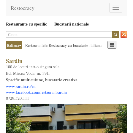
Restocracy
Toggle
navigation
Restaurante cu specific
Bucatarii nationale
Italiana
Restaurantele Restocracy cu bucatarie italiana
Sardin
100 de locuri intr-o singura sala
Bd. Mircea Voda, nr. 39H
Specific multicuisine, bucatarie creativa
www.sardin.ro/en
www.facebook.com/restaurantsardin
0729.520.111