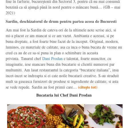
fine în farfurie, bucureștenii din Sectorul 3, pentru că nu mai consumă
benzină ca să ajungă până în nord pentru o mâncare bună… (GB – mai
2021)
Sardin, deschizatorul de drum pentru partea aceea de Bucuresti
Am mai fost la Sardin de cateva ori de la ultimele note scrise aici, si
mi-a placut ce am mancat si ce am vazut. Ambianta e aceeasi, si pe
buna dreptate, a fost foarte bine facut de la inceput. Original, modern,
luminos, cu materiale de calitate, asa ca inca o buna bucata de vreme nu
cred ca au de ce sa-si puna in plan o schimbare in aceasta
privinta. Tanarul chef
Dani Prodan
e talentat, foarte muncitor, cu
imaginatie, iese mancare buna din bucatarie si clientii numerosi par
multumiti. Am lasat restaurantul la categoria “bucatarie italiana”, insa
incet-incet se indreapta si ei cate noile bucatarii creative. S-au straduit
mult sa gaseasca furnizori de produse si ingrediente de calitate, si asta
(
citește tot
)
se vede repede. Sardin au fost primii care…
Bucataria lui Chef Dani Prodan