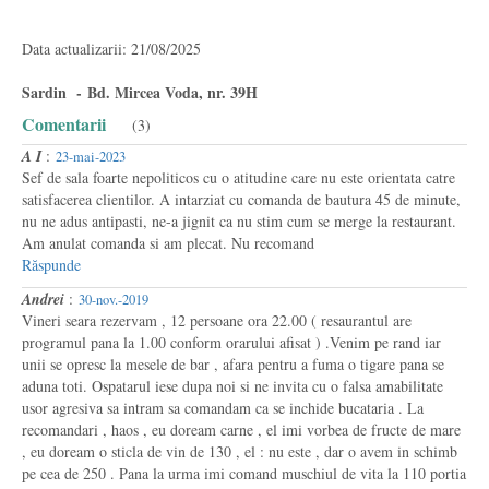
Data actualizarii: 21/08/2025
Sardin - Bd. Mircea Voda, nr. 39H
Comentarii
(3)
A I
:
23-mai-2023
Sef de sala foarte nepoliticos cu o atitudine care nu este orientata catre
satisfacerea clientilor. A intarziat cu comanda de bautura 45 de minute,
nu ne adus antipasti, ne-a jignit ca nu stim cum se merge la restaurant.
Am anulat comanda si am plecat. Nu recomand
Răspunde
Andrei
:
30-nov.-2019
Vineri seara rezervam , 12 persoane ora 22.00 ( resaurantul are
programul pana la 1.00 conform orarului afisat ) .Venim pe rand iar
unii se opresc la mesele de bar , afara pentru a fuma o tigare pana se
aduna toti. Ospatarul iese dupa noi si ne invita cu o falsa amabilitate
usor agresiva sa intram sa comandam ca se inchide bucataria . La
recomandari , haos , eu doream carne , el imi vorbea de fructe de mare
, eu doream o sticla de vin de 130 , el : nu este , dar o avem in schimb
pe cea de 250 . Pana la urma imi comand muschiul de vita la 110 portia