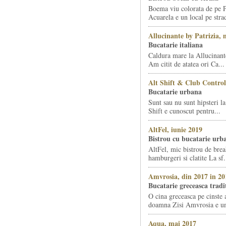
Boema viu colorata de pe 
Acuarela e un local pe stra
Allucinante by Patrizia, 
Bucatarie italiana
Caldura mare la Allucinant
Am citit de atatea ori Ca...
Alt Shift & Club Control
Bucatarie urbana
Sunt sau nu sunt hipsteri la
Shift e cunoscut pentru...
AltFel, iunie 2019
Bistrou cu bucatarie urb
AltFel, mic bistrou de break
hamburgeri si clatite La sf.
Amvrosia, din 2017 in 20
Bucatarie greceasca tradi
O cina greceasca pe cinste 
doamna Zisi Amvrosia e un 
Aqua, mai 2017