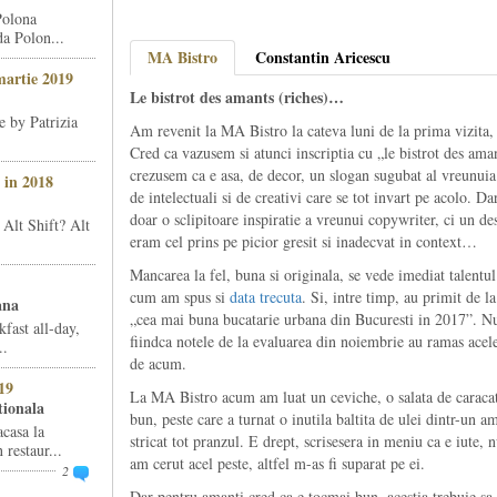
Polona
da Polon...
MA Bistro
Constantin Aricescu
martie 2019
Le bistrot des amants (riches)…
e by Patrizia
Am revenit la MA Bistro la cateva luni de la prima vizita, s
Cred ca vazusem si atunci inscriptia cu „le bistrot des aman
crezusem ca e asa, de decor, un slogan sugubat al vreunuia
 in 2018
de intelectuali si de creativi care se tot invart pe acolo. 
doar o sclipitoare inspiratie a vreunui copywriter, ci un des
 Alt Shift? Alt
eram cel prins pe picior gresit si inadecvat in context…
Mancarea la fel, buna si originala, se vede imediat talentu
cum am spus si
data trecuta
. Si, intre timp, au primit de l
ana
„cea mai buna bucatarie urbana din Bucuresti in 2017”. N
fast all-day,
fiindca notele de la evaluarea din noiembrie au ramas acel
..
de acum.
19
La MA Bistro acum am luat un ceviche, o salata de caracatit
tionala
bun, peste care a turnat o inutila baltita de ulei dintr-un a
acasa la
stricat tot pranzul. E drept, scrisesera in meniu ca e iute
restaur...
am cerut acel peste, altfel m-as fi suparat pe ei.
2
Dar pentru amanti cred ca e tocmai bun, acestia trebuie sa