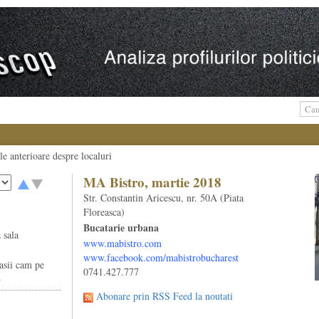
ele anterioare despre localuri
MA Bistro, martie 2018
Str. Constantin Aricescu, nr. 50A (Piata
Floreasca)
Bucatarie urbana
 sala
www.mabistro.com
www.facebook.com/mabistrobucharest
nasii cam pe
0741.427.777
.
Abonare prin RSS Feed la noutati