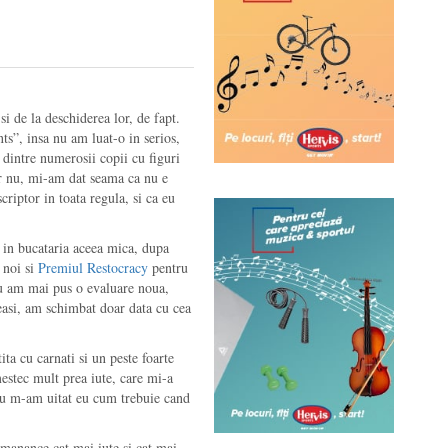
i de la deschiderea lor, de fapt.
ts”, insa nu am luat-o in serios,
 dintre numerosii copii cu figuri
Dar nu, mi-am dat seama ca nu e
criptor in toata regula, si ca eu
l in bucataria aceea mica, dupa
a noi si
Premiul Restocracy
pentru
u am mai pus o evaluare noua,
easi, am schimbat doar data cu cea
a cu carnati si un peste foarte
mestec mult prea iute, care mi-a
, nu m-am uitat eu cum trebuie cand
 manance cat mai iute si cat mai