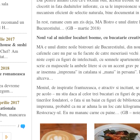
 sala
clocotit in fata duduitelor infiorate, ca sa le impresioneze s
mecanism eficient de selectie naturala, bine documentat in
In rest, ramane cum am zis deja, MA Bistro e unul dintre lo
i recomand un
l H...
Bucurestiului… (GB – martie 2018)
Noul val al micilor localuri boeme, cu bucatarie creati
lie 2017
khouse & sushi
MA e unul dintre noile bistrouri ale Bucurestiului, din noul
e Chef! Am
cafenele care nu par sa fie facute de catre meseriasii vechi 
at...
niste copii cu figuri de intelectuali, cu semnele apartenen
scrie cu majuscule la ambele litere si cu un accent grav 
 2018
ar insemna „impreuna” in catalana si „mana” in persana”.
ie romaneasca
altceva…
rea devreme
Meniul, de inspiratie frantuzeasca, e atractiv si incitant, s
legum...
pe acolo – nu stiu daca al celor trei bucatari cu figuri de p
tinerilor fondatori, o fata si un baiat cu figuri de bibliotec
rilie 2017
impreuna, probabil ca nu ar aduna la un loc cate kilogram
nationala
Restocracy-ul. Eu nu mananc carne cu paine… (GB – noi
 bun, mancarea
..
1