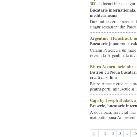
300 de locuri intr-o singura
Bucatarie internationala,
mediteraneana
Daca mi-ar cere cineva sa-
singur restaurant din Parcu
Argentine (Herastrau), iu
Bucatarie japoneza, stea
Catalin Petrescu e un mar
revenit la Argentine la invit
Bistro Ateneu, octombrie
Bistrou cu Noua bucatar
creativa si fina
Bistro Ateneu: cred ca e p
pentru portii minuscule si 
Caju by Joseph Hadad, ap
Braserie, bucatarie inter
A doua oara: serviciul mai
mai putin buna Am reveni.
1
2
3
..
15