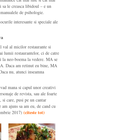
i sa le creasca libidoul – e un
 manualele de psihologie.
curile interesante si speciale ale
va
 val al micilor restaurante si
ai lumii restaurantelor, ci de catre
tei la neo-boema la vedere. MA se
pe A. Daca am retinut eu bine, MA
 Daca nu, atunci inseamna
e vad mana si capul unor creativi
ersonaje de revista, sau ale foarte
a, si care, pusi pe un cantar
e am ajuns sa am eu, de cand cu
(
citeste tot
)
embrie 2017)