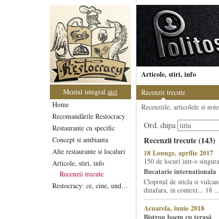
Articole, stiri, info
Meniul integral
aici
Recenzii trecute
Home
Recenziile, articolele si not
Recomandările Restocracy
Ord. dupa
Restaurante cu specific
Recenzii trecute (143)
Concept si ambianta
Alte restaurante si localuri
18 Lounge, aprilie 2017
150 de locuri intr-o singura
Articole, stiri, info
Bucatarie internationala
Recenzii trecute
Clopotul de sticla si vulca
Restocracy: ce, cine, unde...
dinafara, in context... 18 ..
Acuarela, iunie 2018
Bistrou boem cu terasă