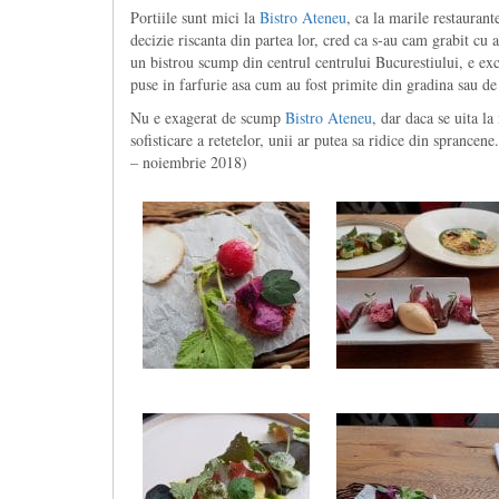
Portiile sunt mici la
Bistro Ateneu
, ca la marile restaurant
decizie riscanta din partea lor, cred ca s-au cam grabit cu a
un bistrou scump din centrul centrului Bucurestiului, e ex
puse in farfurie asa cum au fost primite din gradina sau de
Nu e exagerat de scump
Bistro Ateneu
, dar daca se uita la
sofisticare a retetelor, unii ar putea sa ridice din spran
– noiembrie 2018)