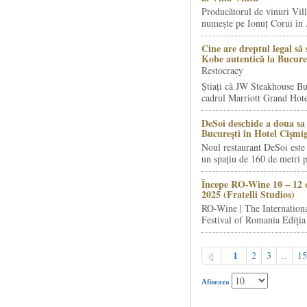
Producătorul de vinuri Vill
numește pe Ionuț Corui în .
Cine are dreptul legal să 
Kobe autentică la Bucure
Restocracy
Știați că JW Steakhouse Bu
cadrul Marriott Grand Hotel
DeSoi deschide a doua sa 
București în Hotel Cișmi
Noul restaurant DeSoi este 
un spațiu de 160 de metri p
Începe RO-Wine 10 – 12 
2025 (Fratelli Studios)
RO-Wine | The Internation
Festival of Romania Ediția 
1
2
3
..
15
Afiseaza