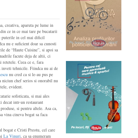
a, creativa, aparuta pe lume in
din ce in ce mai tare pe bucatarii
 puterile in cel mai dificil
ndca nu e suficient doar sa cunosti
icile de “Haute Cuisine”, si apoi sa
adrile facute deja de altii, ci
i retetele. Ceea ce e, fara
a inveti tehnicile. Fiindca nu ai de
escu
nu cred ca si le-au pus pe
ca niciun chef serios si onorabil nu
tele, evident.
tarie sofisticata, si mai ales
i decat intr-un restaurant
produse, si pentru altele. Asa ca,
 sa vina cineva bogat sa faca
 bogat e Cristi Preotu, cel care
si
La Vinuri
, ca sa enumeram