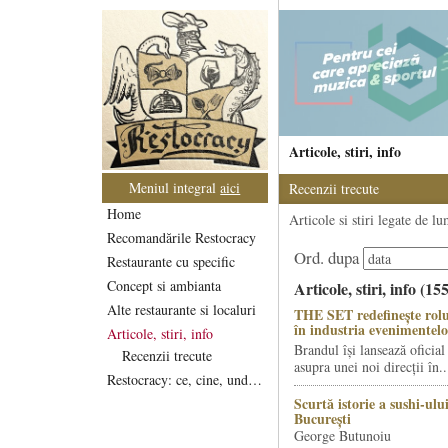
Articole, stiri, info
Meniul integral
aici
Recenzii trecute
Home
Articole si stiri legate de l
Recomandările Restocracy
Ord. dupa
Restaurante cu specific
Concept si ambianta
Articole, stiri, info (15
Alte restaurante si localuri
THE SET redefinește rolu
în industria evenimentelo
Articole, stiri, info
Brandul își lansează oficial
Recenzii trecute
asupra unei noi direcții în..
Restocracy: ce, cine, unde...
Scurtă istorie a sushi-ului
București
George Butunoiu