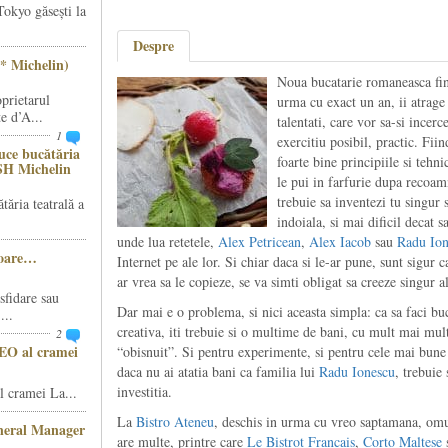
Tokyo găsești la
Despre
* Michelin)
Noua bucatarie romaneasca fin
prietarul
urma cu exact un an, ii atrage 
e d’A...
talentati, care vor sa-si incerce
1
exercitiu posibil, practic. Fii
ce bucătăria
foarte bine principiile si tehn
SH Michelin
le pui in farfurie dupa recoamn
trebuie sa inventezi tu singur s
ăria teatrală a
indoiala, si mai dificil decat s
unde lua retetele,
Alex Petricean
,
Alex Iacob
sau
Radu Ion
șoare…
Internet pe ale lor. Si chiar daca si le-ar pune, sunt sigur 
ar vrea sa le copieze, se va simti obligat sa creeze singur al
sfidare sau
Dar mai e o problema, si nici aceasta simpla: ca sa faci buca
...
creativa, iti trebuie si o multime de bani, cu mult mai mult
2
CEO al cramei
“obisnuit”. Si pentru experimente, si pentru cele mai bune 
daca nu ai atatia bani ca familia lui
Radu Ionescu
, trebuie
investitia.
 cramei La...
La
Bistro Ateneu
, deschis in urma cu vreo saptamana, omul
eneral Manager
are multe, printre care
Le Bistrot Francais
,
Corto Maltese