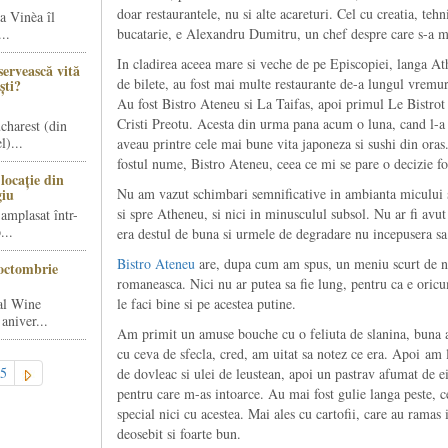
doar restaurantele, nu si alte acareturi. Cel cu creatia, tehn
a Vinèa îl
..
bucatarie, e Alexandru Dumitru, un chef despre care s-a ma
In cladirea aceea mare si veche de pe Episcopiei, langa A
servească vită
de bilete, au fost mai multe restaurante de-a lungul vremu
ști?
Au fost Bistro Ateneu si La Taifas, apoi primul Le Bistrot
Cristi Preotu. Acesta din urma pana acum o luna, cand l-a i
charest (din
)...
aveau printre cele mai bune vita japoneza si sushi din ora
fostul nume, Bistro Ateneu, ceea ce mi se pare o decizie f
locație din
giu
Nu am vazut schimbari semnificative in ambianta micului 
si spre Atheneu, si nici in minusculul subsol. Nu ar fi avu
amplasat într-
...
era destul de buna si urmele de degradare nu incepusera sa
Bistro Ateneu
are, dupa cum am spus, un meniu scurt de nou
octombrie
romaneasca. Nici nu ar putea sa fie lung, pentru ca e oricum
al Wine
le faci bine si pe acestea putine.
aniver...
Am primit un amuse bouche cu o feliuta de slanina, buna ac
cu ceva de sfecla, cred, am uitat sa notez ce era. Apoi am
5
de dovleac si ulei de leustean, apoi un pastrav afumat de e
pentru care m-as intoarce. Au mai fost gulie langa peste, ce
special nici cu acestea. Mai ales cu cartofii, care au ramas i
deosebit si foarte bun.