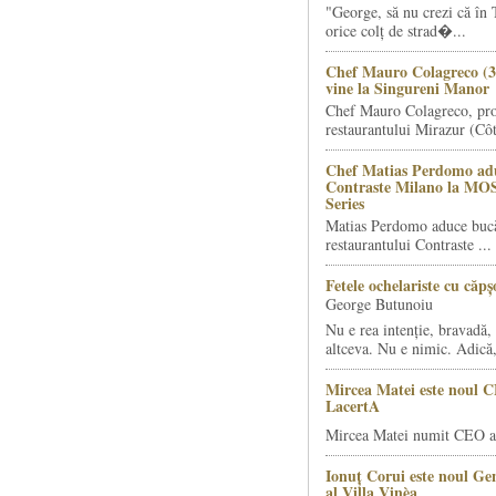
"George, să nu crezi că în 
orice colț de strad�...
Chef Mauro Colagreco (3
vine la Singureni Manor
Chef Mauro Colagreco, pro
restaurantului Mirazur (Côt
Chef Matias Perdomo adu
Contraste Milano la MO
Series
Matias Perdomo aduce bucăt
restaurantului Contraste ...
Fetele ochelariste cu căp
George Butunoiu
Nu e rea intenție, bravadă, 
altceva. Nu e nimic. Adică,
Mircea Matei este noul 
LacertA
Mircea Matei numit CEO al
Ionuț Corui este noul G
al Villa Vinèa