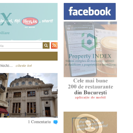
biecte...
citeste tot
1 Comentariu