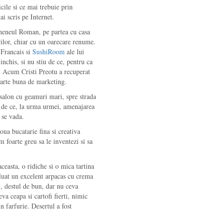
icile si ce mai trebuie prin
i scris pe Internet.
theneul Roman, pe partea cu casa
rilor, chiar cu un oarecare renume.
 Francais si
SushiRoom
ale lui
nchis, si nu stiu de ce, pentru ca
s. Acum Cristi Preotu a recuperat
oarte buna de marketing.
salon cu geamuri mari, spre strada
t de ce, la urma urmei, amenajarea
 se vada.
a bucatarie fina si creativa
 foarte greu sa le inventezi si sa
easta, o ridiche si o mica tartina
 luat un excelent arpacas cu crema
i, destul de bun, dar nu ceva
va ceapa si cartofi fierti, nimic
n farfurie. Desertul a fost