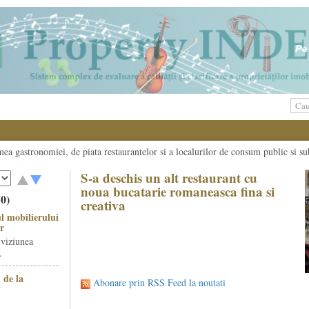
umea gastronomiei, de piata restaurantelor si a localurilor de consum public si su
S-a deschis un alt restaurant cu
noua bucatarie romaneasca fina si
50)
creativa
l mobilierului
r
 viziunea
.
 de la
Abonare prin RSS Feed la noutati