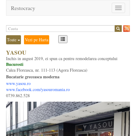
Restocracy
Toggle
navigation
Toate
Vezi pe Harta
YASOU
Inchis in august 2019, ei spun ca pentru remodelarea conceptului
Bucuresti
Calea Floreasca, nr. 111-113 (Agora Floreasca)
Bucatarie greceasca moderna
www.yasou.ro
www.facebook.com/yasouromania.ro
0739.862.528