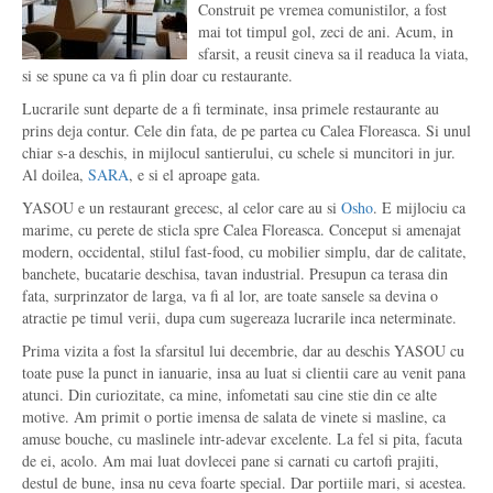
Construit pe vremea comunistilor, a fost
mai tot timpul gol, zeci de ani. Acum, in
sfarsit, a reusit cineva sa il readuca la viata,
si se spune ca va fi plin doar cu restaurante.
Lucrarile sunt departe de a fi terminate, insa primele restaurante au
prins deja contur. Cele din fata, de pe partea cu Calea Floreasca. Si unul
chiar s-a deschis, in mijlocul santierului, cu schele si muncitori in jur.
Al doilea,
SARA
, e si el aproape gata.
YASOU e un restaurant grecesc, al celor care au si
Osho
. E mijlociu ca
marime, cu perete de sticla spre Calea Floreasca. Conceput si amenajat
modern, occidental, stilul fast-food, cu mobilier simplu, dar de calitate,
banchete, bucatarie deschisa, tavan industrial. Presupun ca terasa din
fata, surprinzator de larga, va fi al lor, are toate sansele sa devina o
atractie pe timul verii, dupa cum sugereaza lucrarile inca neterminate.
Prima vizita a fost la sfarsitul lui decembrie, dar au deschis YASOU cu
toate puse la punct in ianuarie, insa au luat si clientii care au venit pana
atunci. Din curiozitate, ca mine, infometati sau cine stie din ce alte
motive. Am primit o portie imensa de salata de vinete si masline, ca
amuse bouche, cu maslinele intr-adevar excelente. La fel si pita, facuta
de ei, acolo. Am mai luat dovlecei pane si carnati cu cartofi prajiti,
destul de bune, insa nu ceva foarte special. Dar portiile mari, si acestea.