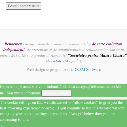
Restocracy
este un sistem de evaluare a restaurantelor
de catre evaluatori
independenti
, de prezentare si de autoprezentare a restaurantelor, lansat in
martie 2017. Este un produs al Asociatiei
"Societatea pentru Muzica Clasica"
(
Societatea Muzicala
)
Web design si programare:
UDRAM Software
Experiența pe acest site va fi îmbunătățită dacă acceptați folosirea de cookie-
uri.
Mai multe informatii
Acceptă cookies
The cookie settings on this website are set to "allow cookies" to give you the
best browsing experience possible. If you continue to use this website without
changing your cookie settings or you click "Accept" below then you are
consenting to this.