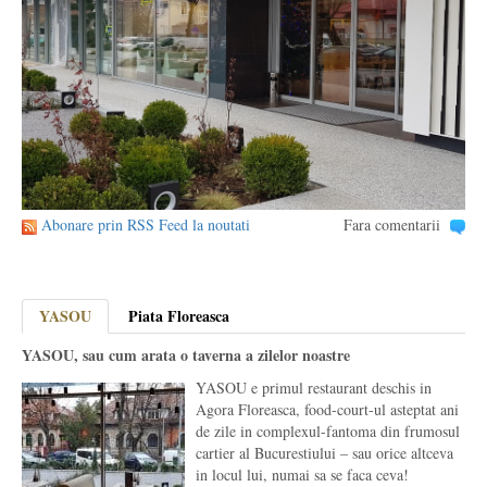
Abonare prin RSS Feed la noutati
Fara comentarii
YASOU
Piata Floreasca
YASOU, sau cum arata o taverna a zilelor noastre
YASOU e primul restaurant deschis in
Agora Floreasca, food-court-ul asteptat ani
de zile in complexul-fantoma din frumosul
cartier al Bucurestiului – sau orice altceva
in locul lui, numai sa se faca ceva!