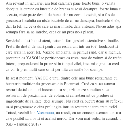
Am revenit in ianuarie, am luat calamari pane foarte buni, o vanata
decojita la cuptor cu bucatele de branza si rosii deasupra, foarte buna si
aceasta, niste paste destul de bune, dar nu ceva deosebit, si o fasole
greceasca facaluita cu niste bucatele de carne deasupra, bunicele si ele,
dar, la fel, nu ceva de care as mai intreba data viitoare. Ne-au adus apa
scumpa fara sa ne intrebe, ceea ce nu prea ne-a placut.
Serviciul a fost bun si atent, natural, fara gesturi ostentative si inutile.
Preturile destul de mari pentru un restaurant intr-un (o?) foodcourt si
care arata in acest fel. Vazand ambianta, in primul rand, dar si meniul,
presupun ca YASOU se pozitioneaza ca restaurant de volum si de trafic
intens, preponderent la pranz si in timpul zilei, insa mi-e greu sa cred
ca vor fi prea multi care sa isi permita carnurile lor scumpe.
In acest moment, YASOU e unul dintre cele mai bune restaurante cu
bucatarie traditionala greceasca din Bucuresti. Cred ca si-au asumat
rescuri destul de mari incercand sa se pozitioneze simultan si ca
restaurant de proximitate, de volum, si ca restaurant cu produse si
ingrediente de calitate, deci scumpe. Nu cred ca bucurestenii au reflexul
sa-si programeze o cina prelungita intr-un restaurant care arata astfel.
Totusi, vecinii lor,
Vacamuuu
, au reusit, cu un concept asemanator, asa
ca e posibil sa aiba si ei acelasi noroc. Dar vom mai vedea in curand…
(GB – Ianuarie 2018)