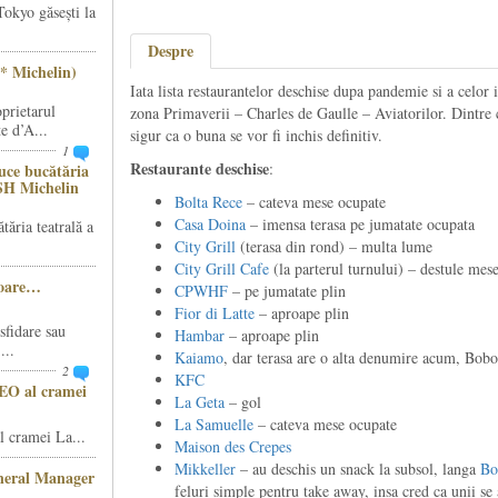
Tokyo găsești la
Despre
* Michelin)
Iata lista restaurantelor deschise dupa pandemie si a celor 
prietarul
zona Primaverii – Charles de Gaulle – Aviatorilor. Dintre c
e d’A...
sigur ca o buna se vor fi inchis definitiv.
1
Restaurante deschise
:
ce bucătăria
SH Michelin
Bolta Rece
– cateva mese ocupate
Casa Doina
– imensa terasa pe jumatate ocupata
ăria teatrală a
City Grill
(terasa din rond) – multa lume
City Grill Cafe
(la parterul turnului) – destule mes
șoare…
CPWHF
– pe jumatate plin
Fior di Latte
– aproape plin
sfidare sau
Hambar
– aproape plin
...
Kaiamo
, dar terasa are o alta denumire acum, Bobo
2
KFC
CEO al cramei
La Geta
– gol
La Samuelle
– cateva mese ocupate
 cramei La...
Maison des Crepes
Mikkeller
– au deschis un snack la subsol, langa
Bo
eneral Manager
feluri simple pentru take away, insa cred ca unii s