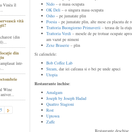
Nido
– o masa ocupata
a Vinèa îl
..
OK Deli
– o singura masa ocupata
Osho
– pe jumatate plin
servească vită
Poesia
– pe jumatate plin, alte mese cu placuta de r
ști?
Trattoria Buongiorno Primaverii
– terasa de la etaj
Trattoria Verdi
– mesele de pe trotuar ocupate aproap
charest (din
am vazut pe nimeni
)...
Zexe Braserie
– plin
locație din
Si cafenelele:
giu
Bob Coffee Lab
amplasat într-
...
Steam
, dar iei cafeaua si o bei pe unde apuci
Utopia
octombrie
Restaurante inchise
:
al Wine
Amalgam
aniver...
Joseph by Joseph Hadad
Quattro Stagioni
5
Rost
Uptown
Zaffe
Restaurante deschise