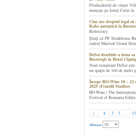
Producătorul de vinuri Vill
numește pe Ionuț Corui în .
Cine are dreptul legal să 
Kobe autentică la Bucure
Restocracy
Știați că JW Steakhouse Bu
cadrul Marriott Grand Hotel
DeSoi deschide a doua sa 
București în Hotel Cișmi
Noul restaurant DeSoi este 
un spațiu de 160 de metri p
Începe RO-Wine 10 – 12 
2025 (Fratelli Studios)
RO-Wine | The Internation
Festival of Romania Ediția 
1
2
3
..
15
Afiseaza