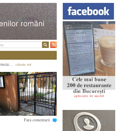
biecte...
citeste tot
Fara comentarii