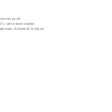
ezervare pe ele
ul I, cateva mese ocupate
e toate, la terasa de la etaj nu