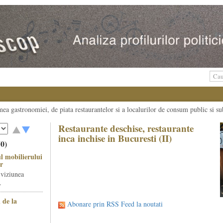
umea gastronomiei, de piata restaurantelor si a localurilor de consum public si su
Restaurante deschise, restaurante
inca inchise in Bucuresti (II)
50)
l mobilierului
r
 viziunea
.
 de la
Abonare prin RSS Feed la noutati