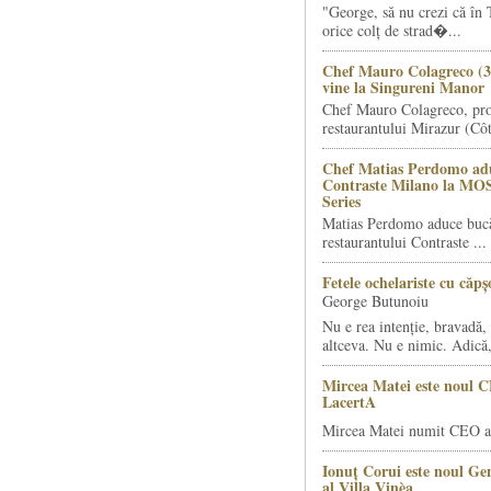
"George, să nu crezi că în 
orice colț de strad�...
Chef Mauro Colagreco (3
vine la Singureni Manor
Chef Mauro Colagreco, pro
restaurantului Mirazur (Côt
Chef Matias Perdomo adu
Contraste Milano la MO
Series
Matias Perdomo aduce bucăt
restaurantului Contraste ...
Fetele ochelariste cu căp
George Butunoiu
Nu e rea intenție, bravadă, 
altceva. Nu e nimic. Adică,
Mircea Matei este noul 
LacertA
Mircea Matei numit CEO al
Ionuț Corui este noul G
al Villa Vinèa