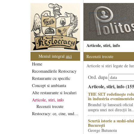
Articole, stiri, info
Meniul integral
aici
Recenzii trecute
Home
Articole si stiri legate de l
Recomandările Restocracy
Ord. dupa
Restaurante cu specific
Concept si ambianta
Articole, stiri, info (15
Alte restaurante si localuri
THE SET redefinește rolu
în industria evenimentelo
Articole, stiri, info
Brandul își lansează oficial
Recenzii trecute
asupra unei noi direcții în..
Restocracy: ce, cine, unde...
Scurtă istorie a sushi-ului
București
George Butunoiu