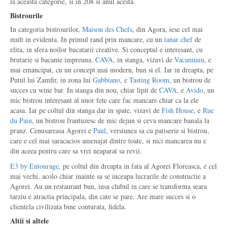
la aceasta categorie, si in 208 si anul acesta.
Bistrourile
In categoria bistrourilor,
Maison des Chefs
, din Agora, iese cel mai
mult in evidenta. In primul rand prin mancare, cu un
tanar chef
de
elita, in sfera noilor bucatarii creative. Si conceptul e interesant, cu
brutarie si bacanie impreuna.
CAVA
, in stanga, vizavi de
Vacamuuu
, e
mai emancipat, cu un concept mai modern, bun si el. Iar in dreapta, pe
Putul lui Zamfir, in zona lui
Gabbiano
, e
Tasting Room
, un bistrou de
succes cu wine bar. In stanga din nou, chiar lipit de
CAVA
, e
Avido
, un
mic bistrou interesant al unor fete care fac mancare chiar ca la ele
acasa. Iar pe coltul din stanga dar in spate, vizavi de
Fish House
, e
Rue
du Pain
, un bistrou frantuzesc de mic dejun si ceva mancare banala la
pranz. Cenusareasa Agorei e
Paul
, versiunea sa cu patiserie si bistrou,
care e cel mai saracacios amenajat dintre toate, si nici mancarea nu e
din aceea pentru care sa vrei neaparat sa revii.
E3 by Entourage
, pe coltul din dreapta in fata al Agorei Floreasca, e cel
mai vechi, acolo chiar inainte sa se inceapa lucrarile de constructie a
Agorei. Au un restaurant bun, insa clubul in care se transforma seara
tarziu e atractia principala, din cate se pare. Are mare succes si o
clientela civilizata bine conturata, fidela.
Altii si altele