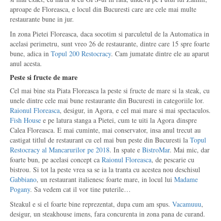
aproape de Floreasca, e locul din Bucuresti care are cele mai multe
restaurante bune in jur.
In zona Pietei Floreasca, daca socotim si parculetul de la Automatica in
acelasi perimetru, sunt vreo 26 de restaurante, dintre care 15 spre foarte
bune, adica in
Topul 200 Restocracy
. Cam jumatate dintre ele au aparut
anul acesta.
Peste si fructe de mare
Cel mai bine sta Piata Floreasca la peste si fructe de mare si la steak, cu
unele dintre cele mai bune restaurante din Bucuresti in categoriile lor.
Raionul Floreasca
, desigur, in Agora, e cel mai mare si mai spectaculos.
Fish House
e pe latura stanga a Pietei, cum te uiti la Agora dinspre
Calea Floreasca. E mai cuminte, mai conservator, insa anul trecut au
castigat titlul de restaurant cu cel mai bun peste din Bucuresti la
Topul
Restocracy al Mancarurilor pe 2018
. In spate e
BistroMar
. Mai mic, dar
foarte bun, pe acelasi concept ca
Raionul Floreasca
, de pescarie cu
bistrou. Si tot la peste vrea sa se ia la tranta cu acestea nou deschisul
Gabbiano
, un restaurant italienesc foarte mare, in locul lui
Madame
Pogany
. Sa vedem cat il vor tine puterile…
Steakul e si el foarte bine reprezentat, dupa cum am spus.
Vacamuuu
,
desigur, un steakhouse imens, fara concurenta in zona pana de curand.