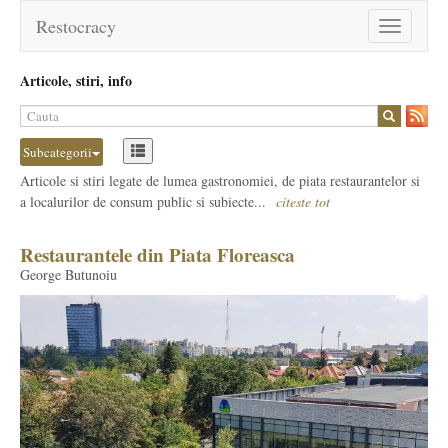
Restocracy
Toggle
navigation
Articole, stiri, info
Subcategorii
Articole si stiri legate de lumea gastronomiei, de piata restaurantelor si
a localurilor de consum public si subiecte...
citeste tot
Restaurantele din Piata Floreasca
George Butunoiu