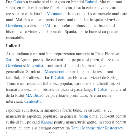
Dar
Osho
s-a instalat si el in Agora cu brandul
Dabeef
. Mai mic, mai
suplu, cu mult mai putine feluri de vita, insa la cele cateva pe care le
are se pare ca ia fata lui
Vacamuuu
, daca compari sortimentele unul cate
unul. Mai ales ca are si preturi ceva mai mici. Iar in spate, vizavi de
Gabbiano
, s-a deschis
CAU
, o macelarie minuscula, cu bacanie si
bistrou, care vinde vita si porc din Spania, foarte bune si cu preturi
rezonabile.
Italienii
Aripa italiana e cel mai bine reprezentata numeric in Piata Floreasca.
Sara
, in Agora, pare sa fie cel mai bun pe paste si pizza, dintre toate.
Gabbiano
si
Mozzafiato
sunt mari si bune si ele, insa in zona
generalista. Si micutul
Maccheroni
e bun, in gama de restaurant
familial, pe Calinescu. Iar
Il Calcio
, pe Floreasca, vizavi de Spring
Time, e un restaurant italienesc popular, care are si el clientii lui. Si
tocmai s-a deschis un bistrou de pizza si paste langa
Il Calcio
, cu cheful
de la fostul
MA Bistro
, ce pare foarte promitator. Are un nume
interesant,
Centocitta
.
Japoneze sunt doua, si amandoua foarte bune. Si cu sushi, si cu
mancarurile japoneze populare, in general.
Yoshi
e mai cunoscut pentru
sushi-ul lui, pe cand
Kanpai
pentru mancarurile gatite, in special pentru
ramen, cu care a si castigat competitia
Topul Mancarurilor Restocracy