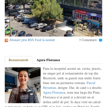
Abonare prin RSS Feed la noutati
3 Comentarii
Restaurantele
Agora Floreasca
Pana la inceputul acestui an, exista, practic,
un singur pol al restaurantelor de top din
Bucuresti, unde sa gasesti mai multe foarte
bune intr-un perimetru restrans.
Parcul
Herastrau
, desigur. Dar, de cand s-a deschis
Agora Floreasc
a, zona mai larga din Piata
Floreasca si in jurul ei a devenit un al
doilea astfel de pol. Si daca vreti un calcul
si mai exact, cu harta si cu GPS-ul in fata, undeva pe Putul lui Zamfir,