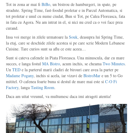
Tot in zona ar mai fi
BiBo
, un bistrou de hamburgeri, in spate, pe
stradute. Spring Time, fast-foodul proletar e in Parcul Automatica, si
tot proletar e unul cu nume ciudat, Bun si Tot, pe Calea Floreasca, fata
in fata cu Agora. Nu am intrat in el, si nici nu cred ca o voi face prea
curand.
Insa voi merge in zilele urmatoare la
Souk
, deasupra lui Spring Time,
la etaj, care se deschide zilele acestea si pe care scrie Modern Lebanese
Cuisine. Tare curios sunt sa aflu ce este aceea…
Sunt si cateva cafenele in Piata Floreasca. Una minuscula, dar cu mare
succes, e langa fostul
MA Bistro
, acum inchis, se cheama
Two Minutes
.
Un
TED
e la parterul marii cladiri de birouri care avea la parter pe
Madame Pogany
, inchis si acela, iar vizavi de
BistroMar
e un 5 to Go
mititel. O cafenea foarte buna si destul de mare mai este si
C-O Fi
Factory
, langa
Tasting Room
.
Daca am uitat vreunul, va multumesc daca imi atrageti atentia!