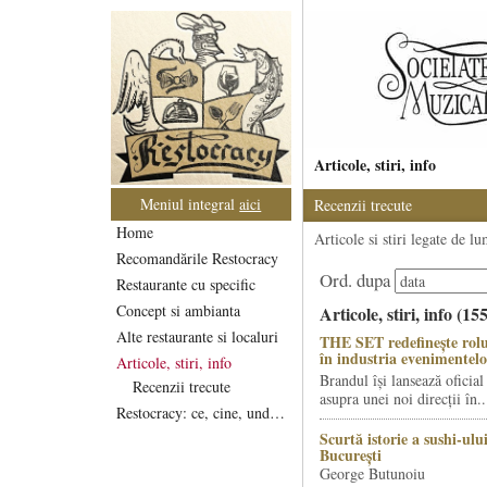
Articole, stiri, info
Meniul integral
aici
Recenzii trecute
Home
Articole si stiri legate de l
Recomandările Restocracy
Ord. dupa
Restaurante cu specific
Concept si ambianta
Articole, stiri, info (15
Alte restaurante si localuri
THE SET redefinește rolu
în industria evenimentelo
Articole, stiri, info
Brandul își lansează oficial
Recenzii trecute
asupra unei noi direcții în..
Restocracy: ce, cine, unde...
Scurtă istorie a sushi-ului
București
George Butunoiu