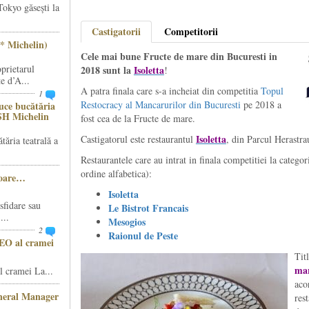
Tokyo găsești la
Castigatorii
Competitorii
* Michelin)
Cele mai bune Fructe de mare din Bucuresti in
prietarul
2018 sunt la
Isoletta
!
e d’A...
A patra finala care s-a incheiat din competitia
Topul
1
Restocracy al Mancarurilor din Bucuresti
pe 2018 a
ce bucătăria
SH Michelin
fost cea de la Fructe de mare.
Isoletta
Castigatorul este restaurantul
, din Parcul Herastra
ăria teatrală a
Restaurantele care au intrat in finala competitiei la categor
ordine alfabetica):
șoare…
Isoletta
sfidare sau
Le Bistrot Francais
...
Mesogios
2
Raionul de Peste
CEO al cramei
Tit
mar
 cramei La...
aco
eneral Manager
res