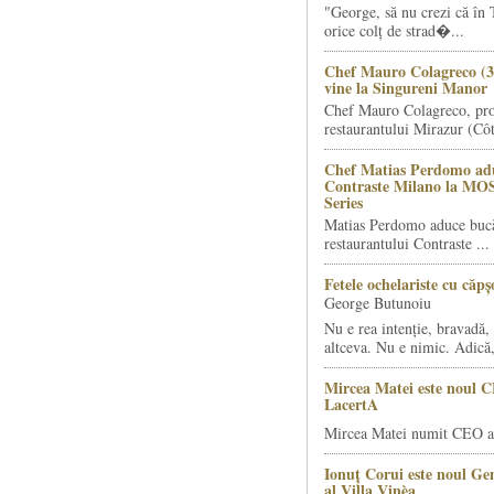
"George, să nu crezi că în 
orice colț de strad�...
Chef Mauro Colagreco (3
vine la Singureni Manor
Chef Mauro Colagreco, pro
restaurantului Mirazur (Côt
Chef Matias Perdomo adu
Contraste Milano la MO
Series
Matias Perdomo aduce bucăt
restaurantului Contraste ...
Fetele ochelariste cu căp
George Butunoiu
Nu e rea intenție, bravadă, 
altceva. Nu e nimic. Adică,
Mircea Matei este noul 
LacertA
Mircea Matei numit CEO al
Ionuț Corui este noul G
al Villa Vinèa