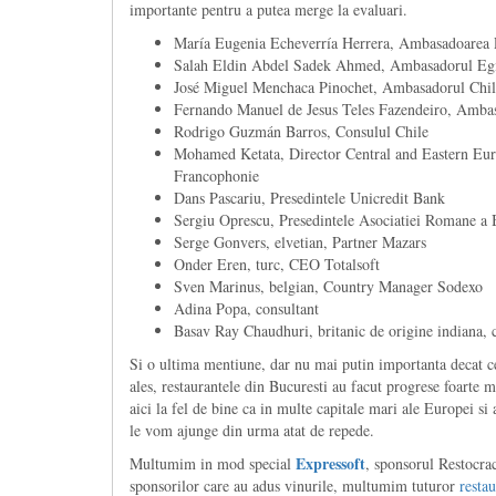
importante pentru a putea merge la evaluari.
María Eugenia Echeverría Herrera, Ambasadoarea 
Salah Eldin Abdel Sadek Ahmed, Ambasadorul Egi
José Miguel Menchaca Pinochet, Ambasadorul Chil
Fernando Manuel de Jesus Teles Fazendeiro, Ambas
Rodrigo Guzmán Barros, Consulul Chile
Mohamed Ketata, Director Central and Eastern Euro
Francophonie
Dans Pascariu, Presedintele Unicredit Bank
Sergiu Oprescu, Presedintele Asociatiei Romane a 
Serge Gonvers, elvetian, Partner Mazars
Onder Eren, turc, CEO Totalsoft
Sven Marinus, belgian, Country Manager Sodexo
Adina Popa, consultant
Basav Ray Chaudhuri, britanic de origine indiana, c
Si o ultima mentiune, dar nu mai putin importanta decat cel
ales, restaurantele din Bucuresti au facut progrese foarte
aici la fel de bine ca in multe capitale mari ale Europei si
le vom ajunge din urma atat de repede.
Expressoft
Multumim in mod special
, sponsorul Restocra
sponsorilor care au adus vinurile, multumim tuturor
restau