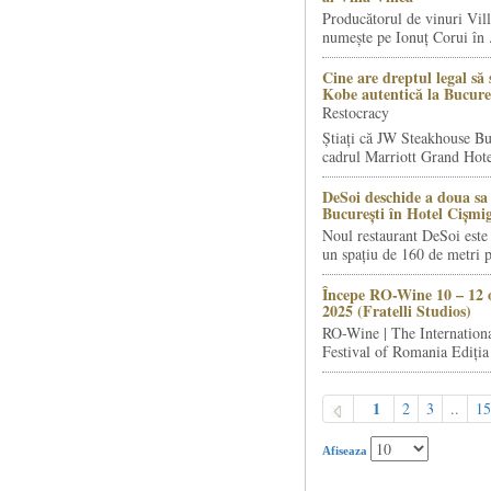
Producătorul de vinuri Vill
numește pe Ionuț Corui în .
Cine are dreptul legal să 
Kobe autentică la Bucure
Restocracy
Știați că JW Steakhouse Bu
cadrul Marriott Grand Hotel
DeSoi deschide a doua sa 
București în Hotel Cișmi
Noul restaurant DeSoi este 
un spațiu de 160 de metri p
Începe RO-Wine 10 – 12 
2025 (Fratelli Studios)
RO-Wine | The Internation
Festival of Romania Ediția 
1
2
3
..
15
Afiseaza