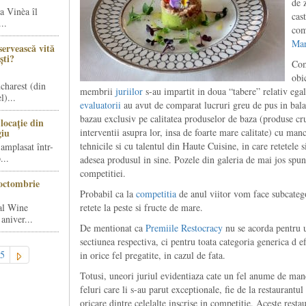
de 
a Vinèa îl
cast
..
com
Man
servească vită
ști?
Com
obic
charest (din
membrii
juriilor
s-au impartit in doua “tabere” relativ egale
)...
evaluatorii
au avut de comparat lucruri greu de pus in balan
bazau exclusiv pe calitatea produselor de baza (produse cru
locație din
giu
interventii asupra lor, insa de foarte mare calitate) cu manca
tehnicile si cu talentul din Haute Cuisine, in care retetele
amplasat într-
...
adesea produsul in sine. Pozele din galeria de mai jos spun
competitiei.
octombrie
Probabil ca la
competitia
de anul viitor vom face subcatego
al Wine
retete la peste si fructe de mare.
aniver...
De mentionat ca
Premiile Restocracy
nu se acorda pentru 
sectiunea respectiva, ci pentru toata categoria generica d ef
5
in orice fel pregatite, in cazul de fata.
Totusi, uneori juriul evidentiaza cate un fel anume de manc
feluri care li s-au parut exceptionale, fie de la restaurantul c
oricare dintre celelalte inscrise in competitie. Aceste rest