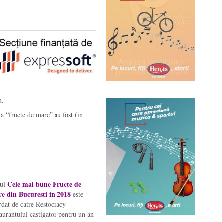
u.
ia “fructe de mare” au fost (in
Cele mai bune Fructe de
lul
e din Bucuresti in 2018
este
rdat de catre Restocracy
taurantului castigator pentru un an