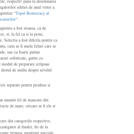
zile, respectiv pana la desemnarea
igatorilor editiei de anul viitor a
petitiei “
Topul Restocracy al
carurilor
“.
petitia a fost stransa, ca de
ei, si, la fel ca si la peste,
. Selectia a fost dificila pentru ca
ta, cum ar fi unele feluri care se
de, sau cu foarte putine
ruri sofisticate, gatite cu
 si modul de preparare eclipsau
 destul de multe despre nivelul
rii separate pentru produse si
un anumit fel de mancare din
ructe de mare, oricare ar fi ele si
are din categoriile respective,
astigator al finalei, fie de la
aurante primesc mentiuni speciale