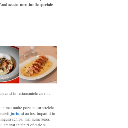
mentiunile speciale
 Anul acesta,
am ca si in restaurantele care nu
ea in mai multe poze cu carnetelele
juriului
embrii
au fost impartiti in
 o singura echipa, mai numeroasa.
u amanat intalniri oficiale si