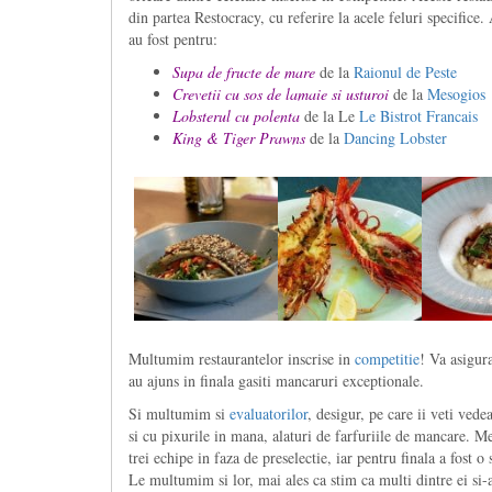
din partea Restocracy, cu referire la acele feluri specifice.
au fost pentru:
Supa de fructe de mare
de la
Raionul de Peste
Crevetii cu sos de lamaie si usturoi
de la
Mesogios
Lobsterul cu polenta
de la Le
Le Bistrot Francais
King & Tiger Prawns
de la
Dancing Lobster
Multumim restaurantelor inscrise in
competitie
! Va asigur
au ajuns in finala gasiti mancaruri exceptionale.
Si multumim si
evaluatorilor
, desigur, pe care ii veti ved
si cu pixurile in mana, alaturi de farfuriile de mancare. M
trei echipe in faza de preselectie, iar pentru finala a fost
Le multumim si lor, mai ales ca stim ca multi dintre ei si-a