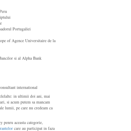
Peru
ptului
e
adorul Portugaliei
pe of Agence Universitaire de la
Bancilor si al Alpha Bank
onsultant international
elalte: in ultimii doi ani, mai
 mari, si acum putem sa mancam
 ale lumii, pe care nu credeam ca
cy penru aceasta categorie,
rantelor
care au participat in faza